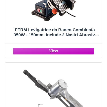
FERM Levigatrice da Banco Combinata
350W - 150mm. Include 2 Nastri Abrasivi
(G80 e G120) e 2 Dischi Abrasivi (G80 e
G120)