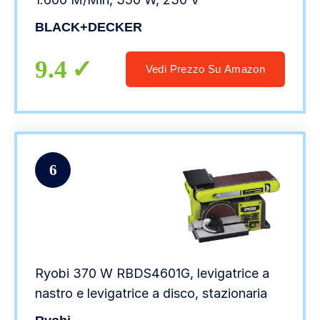
BLACK+DECKER
9.4
Vedi Prezzo Su Amazon
6
Ryobi 370 W RBDS4601G, levigatrice a
nastro e levigatrice a disco, stazionaria