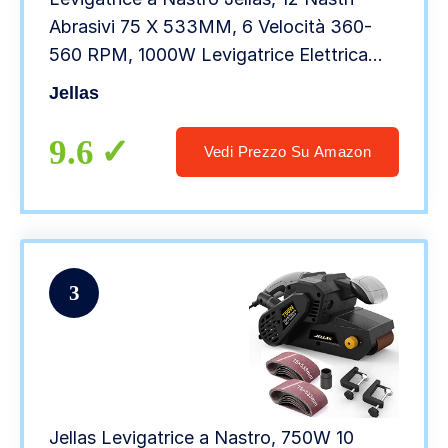
Abrasivi 75 X 533MM, 6 Velocità 360-
560 RPM, 1000W Levigatrice Elettrica
con Contenitore Microfilter e 3m per
Jellas
Smerigliare, Sverniciare e Lucidare
9.6
Vedi Prezzo Su Amazon
3
Jellas Levigatrice a Nastro, 750W 10