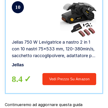
10
Jellas 750 W Levigatrice a nastro 2 in 1
con 10 nastri 75×533 mm, 120-380min/s,
sacchetto raccoglipolvere, adattatore per
aspirapolvere, per rimuovere legno,
Jellas
vernice e macchie
8.4
Vedi Prezzo Su Amazon
Continueremo ad aggiornare questa guida