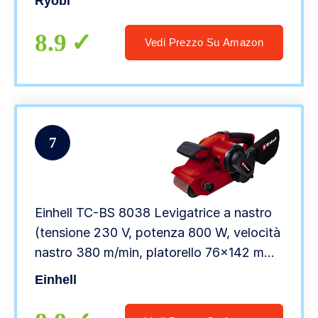
Ryobi
8.9
Vedi Prezzo Su Amazon
7
Einhell TC-BS 8038 Levigatrice a nastro
(tensione 230 V, potenza 800 W, velocità
nastro 380 m/min, platorello 76×142 mm,
incl. 1 nastro abrasivo 75×533 mm)
Einhell