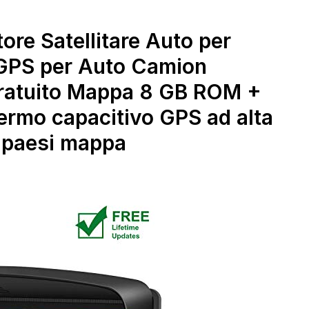
mappa per
aggiornamenti mappe
conducente, veicoli
a vita nel Regno Unito
pesanti via
e in Europa,
re Satellitare Auto per
navigatore satellitare
 GPS per Auto Camion
ratuito Mappa 8 GB ROM +
mo capacitivo GPS ad alta
2 paesi mappa