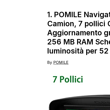
EU Gratuito a Vita per
Auto e Camion
1.
POMILE Navigato
Camion, 7 pollici
Aggiornamento g
256 MB RAM Scher
luminosità per 5
By
POMILE