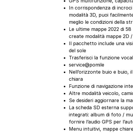
GPS multifunzione, capacit
In corrispondenza di incroci 
modalità 3D, puoi facilmente
meglio le condizioni della s
Le ultime mappe 2022 di 58 
create modalità mappe 2D /
Il pacchetto include una vi
del sole
Trasferisci la funzione voca
service@pomile
Nell’orizzonte buio e buio, 
chiara
Funzione di navigazione intel
Altre modalità veicolo, cam
Se desideri aggiornare la ma
La scheda SD esterna suppor
integrati: album di foto / m
fornire l’audio GPS per l’au
Menu intuitivi, mappe chiare 