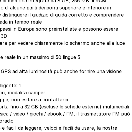
à di memoria integrata da 8 GB, 256 MB di RAM
o di alcune parti dei ponti superiore e inferiore in
 distinguere il giudizio di guida corretto e comprendere
trada in tempo reale
paesi in Europa sono preinstallate e possono essere
 3D
siera per vedere chiaramente lo schermo anche alla luce
le reale in un massimo di 50 lingue 5
il GPS ad alta luminosità può anche fornire una visione
ligente: 1
ion, modalità camper
ppa, non esitare a contattarci
ta fino a 32 GB (escluse le schede esterne) multimediali
usica / video / giochi / ebook / FM, il trasmettitore FM può
toradio
e facili da leggere, veloci e facili da usare, la nostra