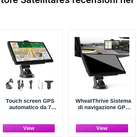
Touch screen GPS
WheatThrive Sistema
automatico da 7
di navigazione GPS
pollici | Navigatore ad
da 7 pollici per auto e
alta precisione con
camion, processore
visualizzazione
veloce da 256 MB di
dettagliata della
RAM, guida vocale,