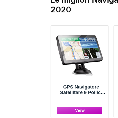
2020
GPS Navigatore
Satellitare 9 Pollici
Touchscreen
8GB+DDR256 POI
Avviso Guida Vocale
Lane Aggiornamento