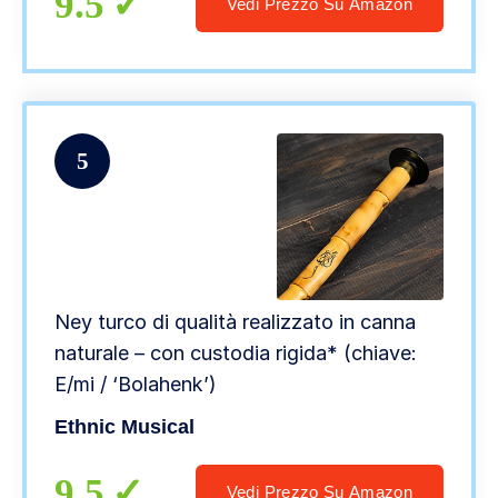
9.5
Vedi Prezzo Su Amazon
5
Ney turco di qualità realizzato in canna
naturale – con custodia rigida* (chiave:
E/mi / ‘Bolahenk’)
Ethnic Musical
9.5
Vedi Prezzo Su Amazon