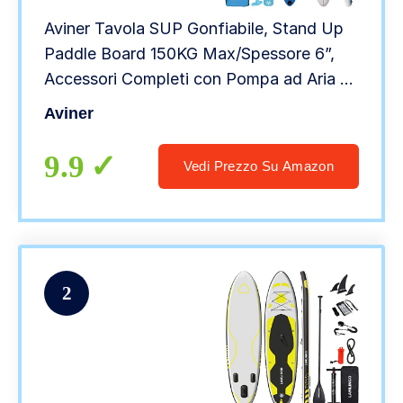
Aviner Tavola SUP Gonfiabile, Stand Up
Paddle Board 150KG Max/Spessore 6”,
Accessori Completi con Pompa ad Aria e
Pagaia Regolabile, Adatta a Tutti i Livelli
Aviner
di difficoltà
9.9
Vedi Prezzo Su Amazon
2