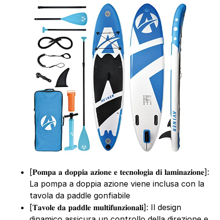
[𝐏𝐨𝐦𝐩𝐚 𝐚 𝐝𝐨𝐩𝐩𝐢𝐚 𝐚𝐳𝐢𝐨𝐧𝐞 𝐞 𝐭𝐞𝐜𝐧𝐨𝐥𝐨𝐠𝐢𝐚 𝐝𝐢 𝐥𝐚𝐦𝐢𝐧𝐚𝐳𝐢𝐨𝐧𝐞]:
La pompa a doppia azione viene inclusa con la
tavola da paddle gonfiabile
[𝐓𝐚𝐯𝐨𝐥𝐞 𝐝𝐚 𝐩𝐚𝐝𝐝𝐥𝐞 𝐦𝐮𝐥𝐭𝐢𝐟𝐮𝐧𝐳𝐢𝐨𝐧𝐚𝐥𝐢]: Il design
dinamico assicura un controllo della direzione e