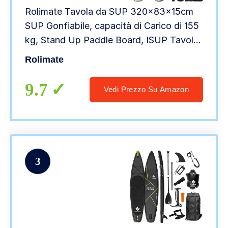
Rolimate Tavola da SUP 320×83×15cm
SUP Gonfiabile, capacità di Carico di 155
kg, Stand Up Paddle Board, ISUP Tavola
da Surf con Pompa ad Aria, Pagaia
Rolimate
Regolabile, Linea di Sicurezza (A4)
9.7
Vedi Prezzo Su Amazon
3