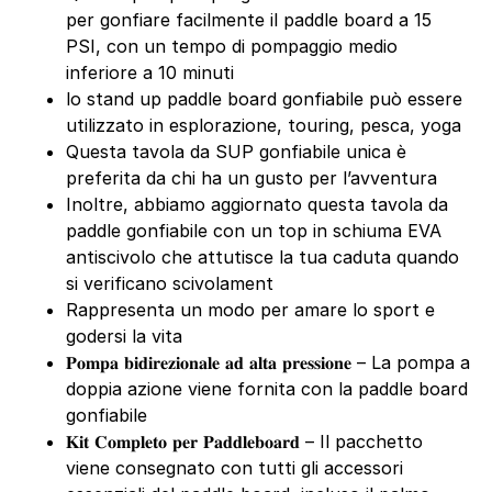
per gonfiare facilmente il paddle board a 15
PSI, con un tempo di pompaggio medio
inferiore a 10 minuti
lo stand up paddle board gonfiabile può essere
utilizzato in esplorazione, touring, pesca, yoga
Questa tavola da SUP gonfiabile unica è
preferita da chi ha un gusto per l’avventura
Inoltre, abbiamo aggiornato questa tavola da
paddle gonfiabile con un top in schiuma EVA
antiscivolo che attutisce la tua caduta quando
si verificano scivolament
Rappresenta un modo per amare lo sport e
godersi la vita
𝐏𝐨𝐦𝐩𝐚 𝐛𝐢𝐝𝐢𝐫𝐞𝐳𝐢𝐨𝐧𝐚𝐥𝐞 𝐚𝐝 𝐚𝐥𝐭𝐚 𝐩𝐫𝐞𝐬𝐬𝐢𝐨𝐧𝐞 – La pompa a
doppia azione viene fornita con la paddle board
gonfiabile
𝐊𝐢𝐭 𝐂𝐨𝐦𝐩𝐥𝐞𝐭𝐨 𝐩𝐞𝐫 𝐏𝐚𝐝𝐝𝐥𝐞𝐛𝐨𝐚𝐫𝐝 – Il pacchetto
viene consegnato con tutti gli accessori