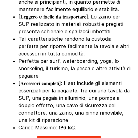
anche ai principianti, in quanto permette di
mantenere facilmente equilibrio e stabilità.
[𝐋𝐞𝐠𝐠𝐞𝐫𝐨 e 𝐟𝐚𝐜𝐢𝐥𝐞 𝐝𝐚 𝐭𝐫𝐚𝐬𝐩𝐨𝐫𝐭𝐚𝐫𝐞]: Lo zaino per
SUP realizzato in materiali robusti e pregiati
presenta schienale e spallacci imbottiti
Tali caratteristiche rendono la custodia
perfetta per riporre facilmente la tavola e altri
accessori in tutta comodità.
Perfetta per surf, waterboarding, yoga, lo
snorkeling, il turismo, la pesca e altre attività di
pagaiare
[𝐀𝐜𝐜𝐞𝐬𝐬𝐨𝐫𝐢 𝐜𝐨𝐦𝐩𝐥𝐞𝐭𝐢]: Il set include gli elementi
essenziali per la pagaiata, tra cui una tavola da
SUP, una pagaia in alluminio, una pompa a
doppio effetto, una cavo di sicurezza del
connettore, una zaino, una pinna rimovibile,
una kit di riparazione
Carico Massimo: 𝟏𝟓𝟎 𝐊𝐆.