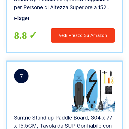
per Persone di Altezza Superiore a 152
cm, Leggero Palo in Alluminio Lama in PP
Fixget
e Fibra di Vetro
8.8
Vedi Prezzo Su Amazon
7
Suntric Stand up Paddle Board, 304 x 77
x 15.5CM, Tavola da SUP Gonfiabile con