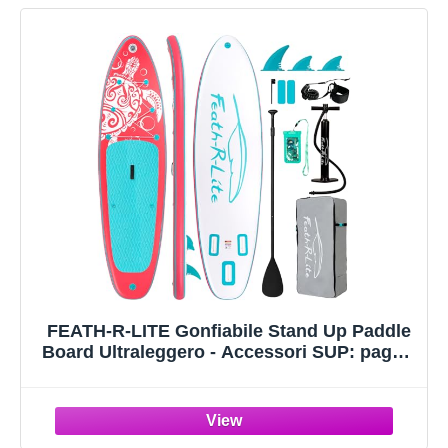
FEATH-R-LITE Gonfiabile Stand Up Paddle
Board Ultraleggero - Accessori SUP: pagaia
regolabile, pompa, zaino, leash, finlandese -
Per tutti i livelli di abilità