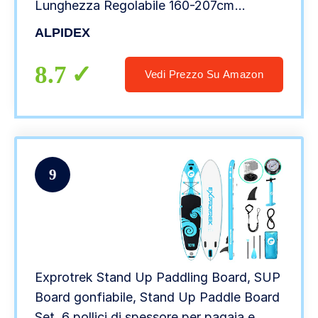
Lunghezza Regolabile 160-207cm
Leggero Palo Alluminio, Colore:nero
ALPIDEX
8.7
Vedi Prezzo Su Amazon
9
Exprotrek Stand Up Paddling Board, SUP
Board gonfiabile, Stand Up Paddle Board
Set, 6 pollici di spessore per pagaia e