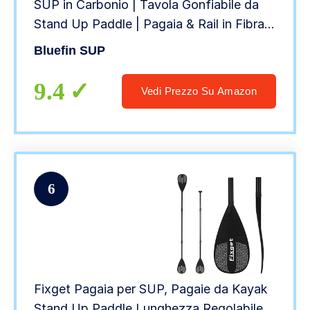
SUP in Carbonio | Tavola Gonfiabile da
Stand Up Paddle | Pagaia & Rail in Fibra
di Carbonio | Kit di Conversione Kayak |
Bluefin SUP
Tutti Gli Accessori | 10’8, 12’
9.4
Vedi Prezzo Su Amazon
6
Fixget Pagaia per SUP, Pagaie da Kayak
Stand Up Paddle Lunghezza Regolabile