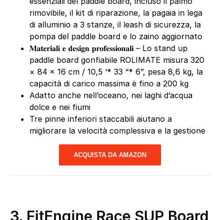
essenziali del paddle board, incluso il palmo
rimovibile, il kit di riparazione, la pagaia in lega
di alluminio a 3 stanze, il leash di sicurezza, la
pompa del paddle board e lo zaino aggiornato
𝐌𝐚𝐭𝐞𝐫𝐢𝐚𝐥𝐢 𝐞 𝐝𝐞𝐬𝐢𝐠𝐧 𝐩𝐫𝐨𝐟𝐞𝐬𝐬𝐢𝐨𝐧𝐚𝐥𝐢 – Lo stand up
paddle board gonfiabile ROLIMATE misura 320
× 84 × 16 cm / 10,5 ‘* 33 “* 6”, pesa 8,6 kg, la
capacità di carico massima è fino a 200 kg
Adatto anche nell’oceano, nei laghi d’acqua
dolce e nei fiumi
Tre pinne inferiori staccabili aiutano a
migliorare la velocità complessiva e la gestione
ACQUISTA DA AMAZON
3. FitEngine Race SUP Board