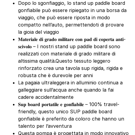
Dopo lo sgonfiaggio, lo stand up paddle board
gonfiabile può essere ripiegato in una borsa da
viaggio, che può essere riposta in modo
compatto nell’auto, permettendoti di provare
la gioia del viaggio
𝐌𝐚𝐭𝐞𝐫𝐢𝐚𝐥𝐞 𝐝𝐢 𝐠𝐫𝐚𝐝𝐨 𝐦𝐢𝐥𝐢𝐭𝐚𝐫𝐞 𝐜𝐨𝐧 𝐩𝐚𝐝 𝐝𝐢 𝐜𝐨𝐩𝐞𝐫𝐭𝐚 𝐚𝐧𝐭𝐢-
𝐬𝐜𝐢𝐯𝐨𝐥𝐨 – I nostri stand up paddle board sono
realizzati con materiale di grado militare di
altissima qualità.Questo tessuto leggero
rinforzato crea una tavola sup rigida, rigida e
robusta che è durevole per anni
La pagaia ultraleggera in alluminio continua a
galleggiare sull’acqua anche quando la fai
cadere accidentalmente
𝐒𝐮𝐩 𝐛𝐨𝐚𝐫𝐝 𝐩𝐨𝐫𝐭𝐚𝐭𝐢𝐥𝐞 𝐞 𝐠𝐨𝐧𝐟𝐢𝐚𝐛𝐢𝐥𝐞 – 100% travel-
friendly, questo unico SUP paddle board
gonfiabile è preferito da coloro che hanno un
talento per l’avventura
Questa pompa è progettata in modo innovativo