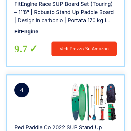
FitEngine Race SUP Board Set (Touring)
– 11’8″ | Robusto Stand Up Paddle Board
| Design in carbonio | Portata 170 kg I
Con pagaia in carbonio, pompa ad aria a
FitEngine
doppia potenza e molto altro ancora
9.7
Vedi Prezzo Su Amazon
4
Red Paddle Co 2022 SUP Stand Up