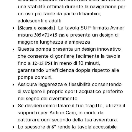
una stabilità ottimali durante la navigazione per
un uso più facile da parte di bambini,
adolescenti e adulti
[𝐒𝐢𝐜𝐮𝐫𝐚 e 𝐜𝐨𝐦𝐨𝐝𝐚]: La tavola SUP firmata Aviner
misura 𝟑𝟎𝟓×𝟕𝟏×𝟏𝟓 𝐜𝐦 e presenta un design di
maggiore lunghezza e ampiezza
Questa pompa presenta un design innovativo
che consente di gonfiare facilmente la tavola
fino a 𝟏𝟐-𝟏𝟓 𝐏𝐒𝐈 in meno di 10 minuti,
garantendo un’efficienza doppia rispetto alle
pompe comuni.
Assicura leggerezza e flessibilità consentendo
di svolgere il proprio sport acquatico preferito
nel segno del divertimento
Se desideri immortalare il tuo tragitto, utilizza il
supporto per Action Cam, in modo da
catturare ogni secondo della tua avventura.
Lo spessore di 𝟔” rende la tavola accessibile