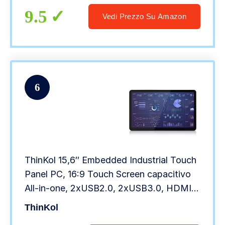
9.5
Vedi Prezzo Su Amazon
6
ThinKol 15,6″ Embedded Industrial Touch
Panel PC, 16:9 Touch Screen capacitivo
All-in-one, 2xUSB2.0, 2xUSB3.0, HDMI,
VGA, 2xRS232, LAN (i5-3210M, 8G-
ThinKol
DDR3 RAM 128G SSD)