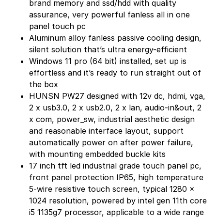
brand memory and ssd/hdd with quality
assurance, very powerful fanless all in one
panel touch pc
Aluminum alloy fanless passive cooling design,
silent solution that’s ultra energy-efficient
Windows 11 pro (64 bit) installed, set up is
effortless and it’s ready to run straight out of
the box
HUNSN PW27 designed with 12v dc, hdmi, vga,
2 x usb3.0, 2 x usb2.0, 2 x lan, audio-in&out, 2
x com, power_sw, industrial aesthetic design
and reasonable interface layout, support
automatically power on after power failure,
with mounting embedded buckle kits
17 inch tft led industrial grade touch panel pc,
front panel protection IP65, high temperature
5-wire resistive touch screen, typical 1280 x
1024 resolution, powered by intel gen 11th core
i5 1135g7 processor, applicable to a wide range