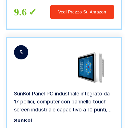
LAN, 2 x COM, 64G RAM, 1TB SSD, 1TB
HDD
9.6
Vedi Prezzo Su Amazon
5
SunKol Panel PC industriale integrato da
17 pollici, computer con pannello touch
screen industriale capacitivo a 10 punti,
2xUSB 3.0, HDMI, 2xRS232, 2xLAN (i3-
SunKol
3217U, 8GB RAM 128GB SSD)