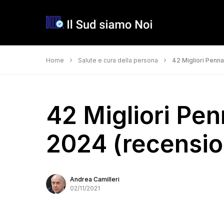
Home
Salute e cura della persona
42 Migliori Penna
42 Migliori Pen
2024 (recension
Andrea Camilleri
02/11/2021