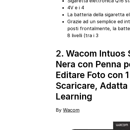
Sigaretta elettronica Q16 st
4V e i 4
La batteria della sigaretta
Grazie ad un semplice ed int
posti frontalmente, la batte
8 livelli (tra i 3
2.
Wacom Intuos S 
Nera con Penna p
Editare Foto con 
Scaricare, Adatta 
Learning
By
Wacom