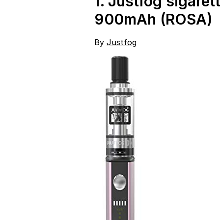
1.
Justfog sigarett
Learning, Nero
900mAh (ROSA)
By
Justfog