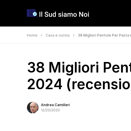
Home
Casa e cucina
38 Migliori Pentole Per Pasta 
38 Migliori Pen
2024 (recension
Andrea Camilleri
12/20/2020