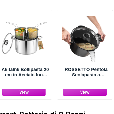
AkitaInk Bollipasta 20
ROSSETTO Pentola
cm in Acciaio Inox
Scolapasta a
con 2 Cestelli e
Induzione 24cm, 4.5
Coperchio in Vetro,
Litri Antiaderente per
Scolapasta con
Pasta con Coperchio
cestello, Pentola per
Alluminio, Nero
Pasta e Verdure,
Pratica e Resistente