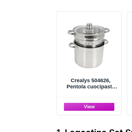
Crealys 504626,
Pentola cuocipasta
da 8 L con coperchio
in vetro, diametro: 24
cm