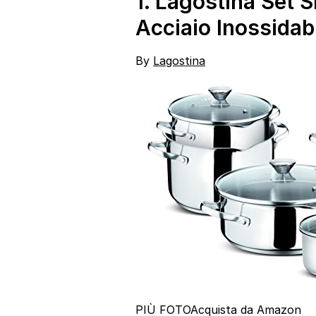
1.
Lagostina Set S
Acciaio Inossidab
By
Lagostina
PIÙ FOTO
Acquista da Amazon