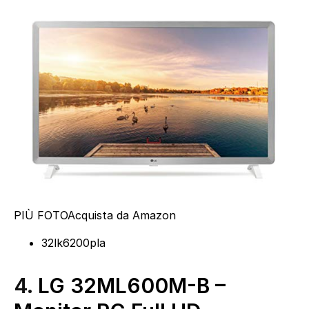
PIÙ FOTO
Acquista da Amazon
32lk6200pla
4.
LG 32ML600M-B –