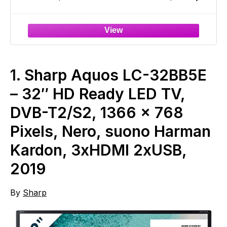
interni flessibile, miscela colori
Chromasync™, tagliabile, estensibile,
riusabile, controllo voce/app
1.
Sharp Aquos LC-32BB5E
– 32″ HD Ready LED TV,
DVB-T2/S2, 1366 x 768
Pixels, Nero, suono Harman
Kardon, 3xHDMI 2xUSB,
2019
By
Sharp