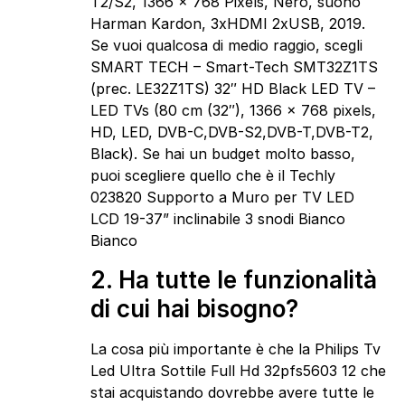
T2/S2, 1366 x 768 Pixels, Nero, suono
Harman Kardon, 3xHDMI 2xUSB, 2019.
Se vuoi qualcosa di medio raggio, scegli
SMART TECH – Smart-Tech SMT32Z1TS
(prec. LE32Z1TS) 32″ HD Black LED TV –
LED TVs (80 cm (32″), 1366 x 768 pixels,
HD, LED, DVB-C,DVB-S2,DVB-T,DVB-T2,
Black). Se hai un budget molto basso,
puoi scegliere quello che è il Techly
023820 Supporto a Muro per TV LED
LCD 19-37” inclinabile 3 snodi Bianco
Bianco
2. Ha tutte le funzionalità
di cui hai bisogno?
La cosa più importante è che la Philips Tv
Led Ultra Sottile Full Hd 32pfs5603 12 che
stai acquistando dovrebbe avere tutte le