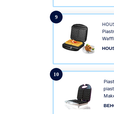
9
HOUS
Piast
Waffl
Antia
HOU
Waffl
Bruxe
10
Pias
pias
Make
800W
BEH