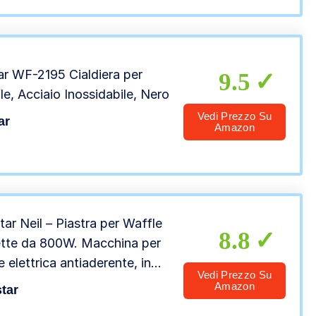
toviglie, 700 W
tar WF-2195 Cialdiera per
9.5
le, Acciaio Inossidabile, Nero
Vedi Prezzo Su
ar
Amazon
tar Neil – Piastra per Waffle
8.8
ette da 800W. Macchina per
e elettrica antiaderente, in
Vedi Prezzo Su
io inox. Manico a tocco
Amazon
tar
o e piedini antiscivolo