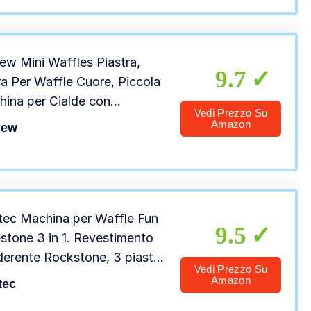
ew Mini Waffles Piastra,
9.7
ra Per Waffle Cuore, Piccola
ina per Cialde con
Vedi Prezzo Su
timento
Amazon
iew
aderenteDomestica da 350W
ra waffles，per feste di
eanno per bambini, Pasqua
ec Machina per Waffle Fun
9.5
stone 3 in 1. Revestimento
derente Rockstone, 3 piastre
Vedi Prezzo Su
ibili (Waffle, Muffin,
Amazon
tec
lla), lavabili in