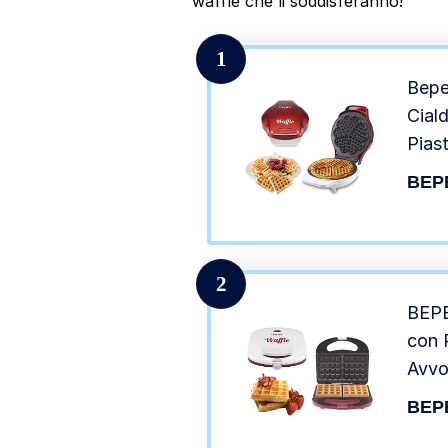
waffle che li soddisferanno!
1
Bepe
Ciald
Pias
100W
BEP
2
BEPE
con P
Avvo
– Pi
BEP