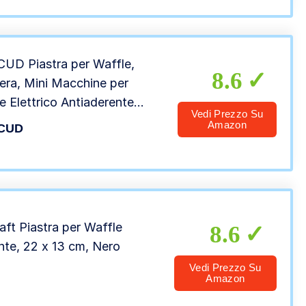
UD Piastra per Waffle,
8.6
iera, Mini Macchine per
e Elettrico Antiaderente
Vedi Prezzo Su
ra elettrica da Cucina per
Amazon
CUD
e, Panini, Frittelle, Sandwich
ione Veloce, Rossa
aft Piastra per Waffle
8.6
nte, 22 x 13 cm, Nero
Vedi Prezzo Su
Amazon