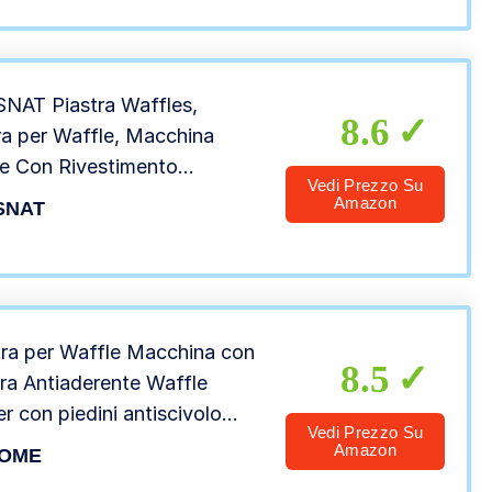
NAT Piastra Waffles,
8.6
ra per Waffle, Macchina
e Con Rivestimento
Vedi Prezzo Su
derente, 1000 W Elettrica
Amazon
SNAT
e Maker, 2 Cialde Di
lles, Spie luminose
tra per Waffle Macchina con
8.5
tra Antiaderente Waffle
r con piedini antiscivolo
Vedi Prezzo Su
 Bianco e Viola
Amazon
OME