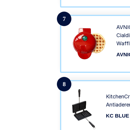
7
AVNIC
Ciald
Waffl
Piast
AVNI
Ciald
Colaz
8
KitchenCr
Antiadere
KC BLUE