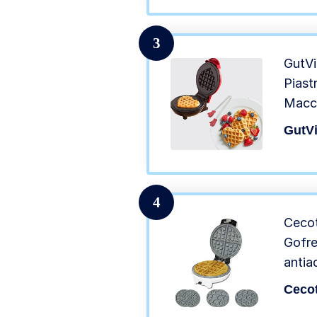
3
GutVi
Piast
Macch
rives
GutV
anti
piast
compl
4
Cecot
Gofre
antia
rimov
Ceco
Ciambe