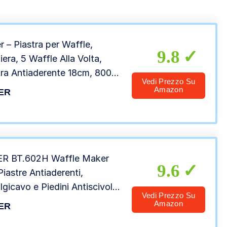
r – Piastra per Waffle,
9.8
iera, 5 Waffle Alla Volta,
tra Antiaderente 18cm, 800-
Vedi Prezzo Su
 – Rosso/Bianco
Amazon
ER
R BT.602H Waffle Maker
9.6
iastre Antiaderenti,
lgicavo e Piedini Antiscivolo
Vedi Prezzo Su
astra Waffle 780 W
Amazon
ER