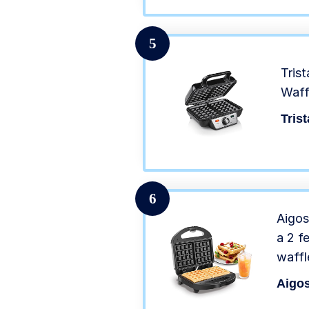
lavas
5
Tris
Waff
Trist
6
Aigos
a 2 f
waffl
accia
Aigos
fredd