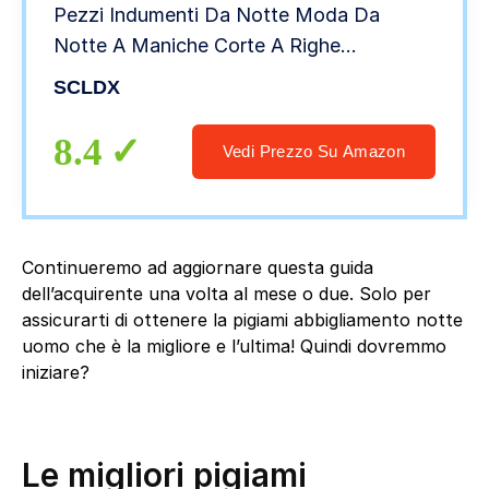
Pezzi Indumenti Da Notte Moda Da
Notte A Maniche Corte A Righe
Abbigliamento Da Notte Casual Con
SCLDX
Bottoni Camicia Top Pantaloni In Vita
Elastica Pantaloni, Grigio,
8.4
Vedi Prezzo Su Amazon
Continueremo ad aggiornare questa guida
dell’acquirente una volta al mese o due. Solo per
assicurarti di ottenere la pigiami abbigliamento notte
uomo che è la migliore e l’ultima! Quindi dovremmo
iniziare?
Le migliori pigiami