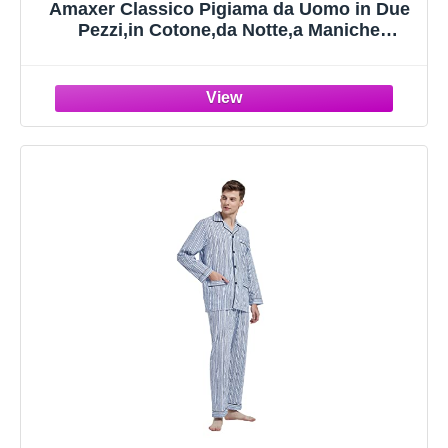
Amaxer Classico Pigiama da Uomo in Due
Pezzi,in Cotone,da Notte,a Maniche
Lunghe,con Tasche,con
Coulisse,Dimensioni Blocchi 01,XXL