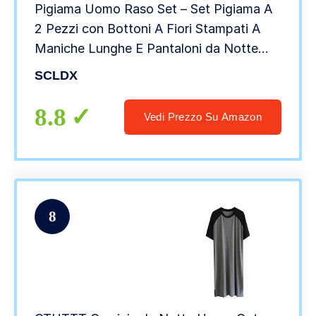
Pigiama Uomo Raso Set – Set Pigiama A
2 Pezzi con Bottoni A Fiori Stampati A
Maniche Lunghe E Pantaloni da Notte
con Tasca – Cardigan Casual
SCLDX
Abbigliamento da Notte per La
Casa,Blu,L
8.8
Vedi Prezzo Su Amazon
8