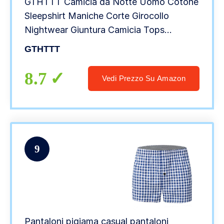
GTHTTT Camicia da Notte Uomo Cotone
Sleepshirt Maniche Corte Girocollo
Nightwear Giuntura Camicia Tops
Comodo Traspirante Pigiami Lunghezza
GTHTTT
del Ginocchio,Black Dark Gray,5XL
8.7
Vedi Prezzo Su Amazon
9
Pantaloni pigiama casual pantaloni