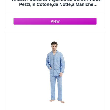
Pezzi,in Cotone,da Notte,a Maniche
Lunghe,con Tasche,con Coulisse,Quadrato
azzurro02,XL