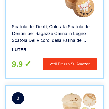
Scatola dei Denti, Colorata Scatola dei
Dentini per Ragazze Carina in Legno
Scatola Dei Ricordi della Fatina dei
Dentini Scatola dei Denti per i Denti Persi
LUTER
per Ragazze Compleanno Baby Shower
9.9
Vedi Prezzo Su Amazon
2