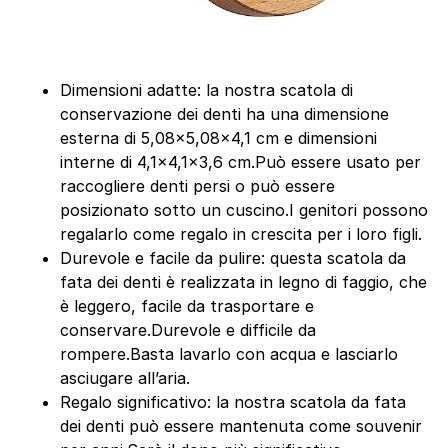
Dimensioni adatte: la nostra scatola di
conservazione dei denti ha una dimensione
esterna di 5,08×5,08×4,1 cm e dimensioni
interne di 4,1×4,1×3,6 cm.Può essere usato per
raccogliere denti persi o può essere
posizionato sotto un cuscino.I genitori possono
regalarlo come regalo in crescita per i loro figli.
Durevole e facile da pulire: questa scatola da
fata dei denti è realizzata in legno di faggio, che
è leggero, facile da trasportare e
conservare.Durevole e difficile da
rompere.Basta lavarlo con acqua e lasciarlo
asciugare all’aria.
Regalo significativo: la nostra scatola da fata
dei denti può essere mantenuta come souvenir