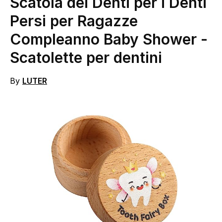
Scatola dei Denti per i Denti
Persi per Ragazze
Compleanno Baby Shower
-
Scatolette per dentini
By
LUTER