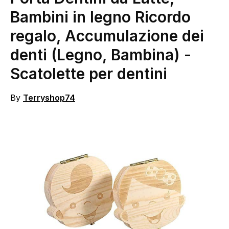
Bambini in legno Ricordo
regalo, Accumulazione dei
denti (Legno, Bambina)
-
Scatolette per dentini
By
Terryshop74