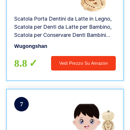
Scatola Porta Dentini da Latte in Legno,
Scatola per Denti da Latte per Bambino,
Scatola per Conservare Denti Bambini
Ragazze in Legno Ricordo Regalo,
Wugongshan
Scatola dei Souvenir
8.8
Vedi Prezzo Su Amazon
7