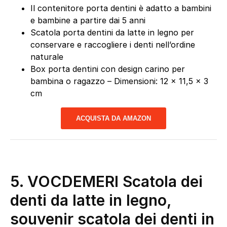
Il contenitore porta dentini è adatto a bambini
e bambine a partire dai 5 anni
Scatola porta dentini da latte in legno per
conservare e raccogliere i denti nell’ordine
naturale
Box porta dentini con design carino per
bambina o ragazzo – Dimensioni: 12 x 11,5 x 3
cm
ACQUISTA DA AMAZON
5. VOCDEMERI Scatola dei
denti da latte in legno,
souvenir scatola dei denti in