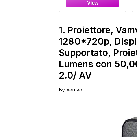
4K 1080P Auto
Keystone Rotabile
180° Proiettore
Portatile Compatibile
con HDMI/TV
1.
Proiettore, Vam
Stick/Memory
1280*720p, Displ
Stick/Laptop, Bianco
Supportato, Proi
Lumens con 50,0
2.0/ AV
By
Vamvo