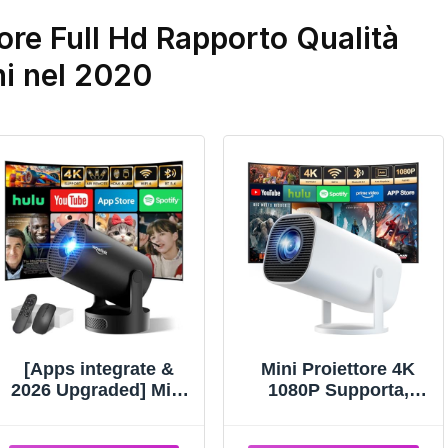
tore Full Hd Rapporto Qualità
ni nel 2020
[Apps integrate &
Mini Proiettore 4K
2026 Upgraded] Mini
1080P Supporta,
Proiettore con WiFi 6
Proiettore Portatile
Bluetooth 5.4 Support
con WiFi 6 e