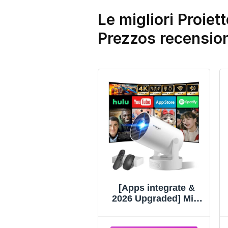
Le migliori Proiet
Prezzos recensio
[Apps integrate &
2026 Upgraded] Mini
Proiettore con WiFi 6
Bluetooth 5.4 Support