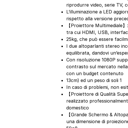
riprodurre video, serie TV, c
L’illuminazione a LED aggior
rispetto alla versione prec
【Proiettore Multimediale】: 
tra cui HDMI, USB, interfa
25kg, che può essere facil
I due altoparlanti stereo i
equilibrata, dandovi un’esp
Con risoluzione 1080P suppor
contrasto sul mercato nella 
con un budget contenuto
13cm) ed un peso di soli 1
In caso di problemi, non esi
【Proiettore di Qualità Sup
realizzato professionalment
domestico
【Grande Schermo & Altopar
una dimensione di proiezione