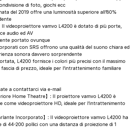
ondivisione di foto, giochi ecc
nata del 2019 offre una luminosità superiore all’80%
edente
Il videoproiettore vamvo L4200 è dotato di più porte,
cce audio ed AV
mente portato ovunque
ncorporati con SRS offrono una qualità del suono chiara ed
erienza sonora davvero sorprendente
tata, L4200 fornisce i colori più precisi con il massimo
fascia di prezzo, ideale per l’intrattenimento familiare
tate a contattarci via e-mail
eriore Home Theatre】: Il proiettore vamvo L4200 è
e come videoproiettore HD, ideale per l’intrattenimento
lante Incorporato】: Il videoproiettore vamvo L4200 ha
 di 44-200 pollici con una distanza di proiezione di 1