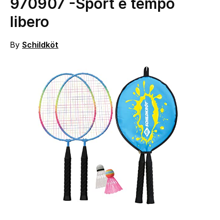
970907
-Sport e tempo
libero
By
Schildköt