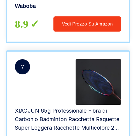
Casa, Adatto a Bambini e Adulti di tutte le
Waboba
età
8.9
Vedi Prezzo Su Amazon
7
XIAOJUN 65g Professionale Fibra di
Carbonio Badminton Racchetta Raquette
Super Leggera Racchette Multicolore 22-