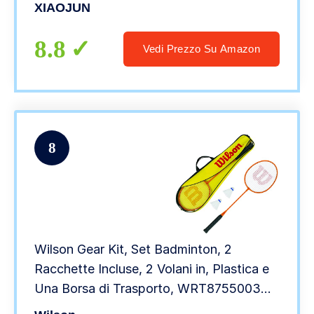
35LBS Forza Sportiva Padel (Color : A,
XIAOJUN
Size : One Size)
8.8
Vedi Prezzo Su Amazon
8
Wilson Gear Kit, Set Badminton, 2
Racchette Incluse, 2 Volani in, Plastica e
Una Borsa di Trasporto, WRT8755003
Unisex, Arancio/Giallo