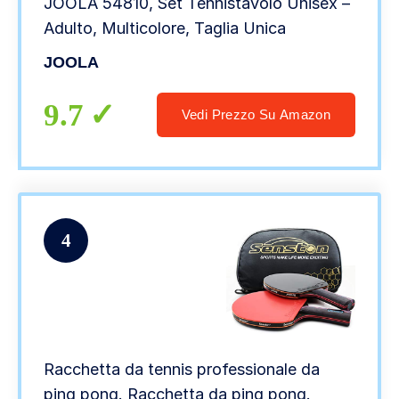
JOOLA 54810, Set Tennistavolo Unisex –
Adulto, Multicolore, Taglia Unica
JOOLA
9.7
Vedi Prezzo Su Amazon
4
Racchetta da tennis professionale da
ping pong. Racchetta da ping pong.