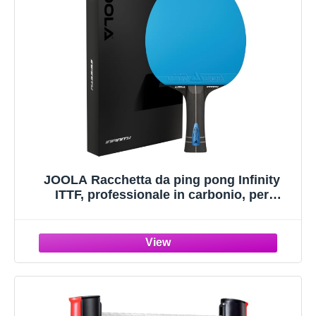
JOOLA Racchetta da ping pong Infinity
ITTF, professionale in carbonio, per
giocatori avanzati, con fibra high-tech, fibra
di vetro, lama a 7 strati