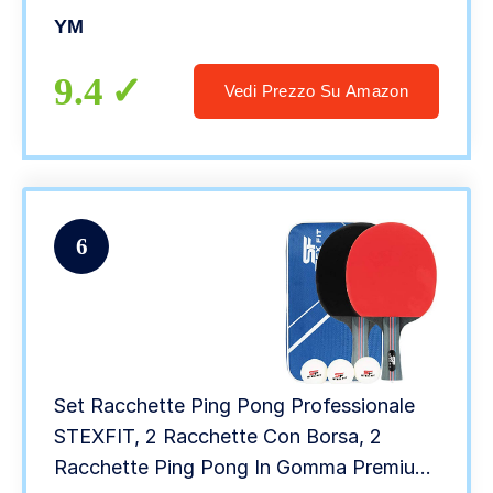
per Trasporto – Racchette e Palline
YM
Omaggio Incluse – Sistema Twin Multi
Security
9.4
Vedi Prezzo Su Amazon
6
Set Racchette Ping Pong Professionale
STEXFIT, 2 Racchette Con Borsa, 2
Racchette Ping Pong In Gomma Premium