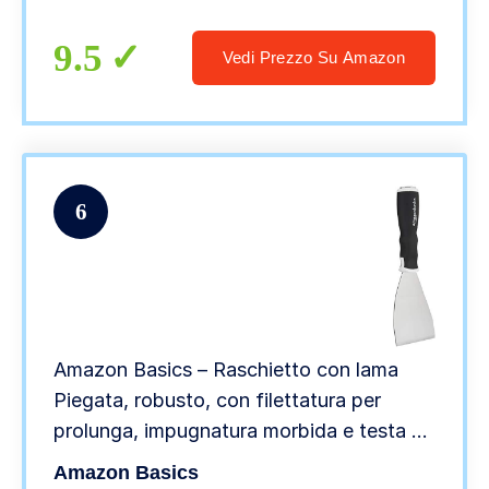
di Ricambio Integrate nel Raschietto
Vetro
9.5
Vedi Prezzo Su Amazon
6
Amazon Basics – Raschietto con lama
Piegata, robusto, con filettatura per
prolunga, impugnatura morbida e testa a
martello, 7.62 cm
Amazon Basics