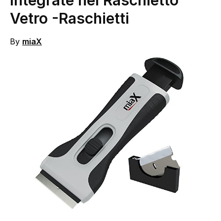
Integrate nel Raschietto
Vetro
-Raschietti
By
miaX