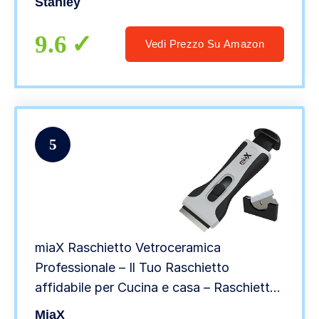
Stanley
9.6
Vedi Prezzo Su Amazon
5
miaX Raschietto Vetroceramica
Professionale – Il Tuo Raschietto
affidabile per Cucina e casa – Raschietto
Stabile con Impugnatura Morbida – Lame
MiaX