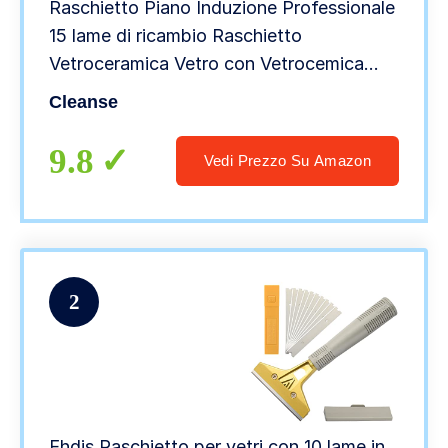
Raschietto Piano Induzione Professionale
15 lame di ricambio Raschietto
Vetroceramica Vetro con Vetrocemica
integrate nel raschietto per
Cleanse
vetro,Raschietto stabile con impugnatura
in ABS.
9.8
Vedi Prezzo Su Amazon
2
Ehdis Raschietto per vetri con 10 lame in