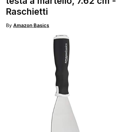
testa a martello, 7.62 cm
-
Raschietti
By
Amazon Basics