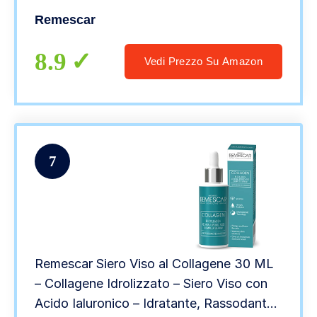
segni visibili dell’invecchiamento
Remescar
8.9
Vedi Prezzo Su Amazon
7
Remescar Siero Viso al Collagene 30 ML
– Collagene Idrolizzato – Siero Viso con
Acido Ialuronico – Idratante, Rassodante,