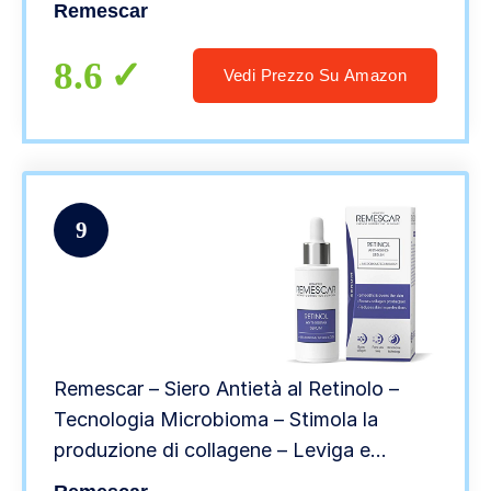
Remescar
Da Notte Per Le Palpebre Cascanti
8.6
Vedi Prezzo Su Amazon
9
Remescar – Siero Antietà al Retinolo –
Tecnologia Microbioma – Stimola la
produzione di collagene – Leviga e
tonifica la pelle – Combatte le rughe –