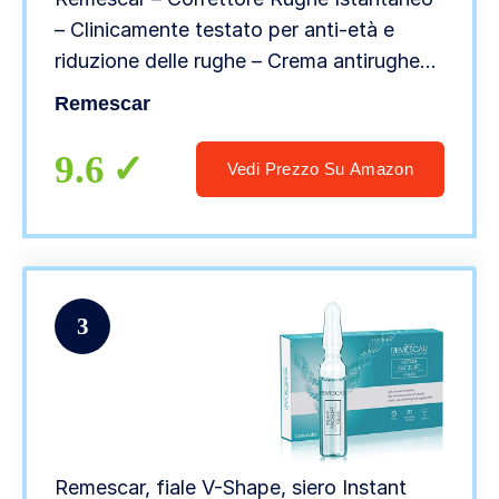
– Clinicamente testato per anti-età e
riduzione delle rughe – Crema antirughe
donna – Riduce i segni dell’età – Risultati
Remescar
istantanei
9.6
Vedi Prezzo Su Amazon
3
Remescar, fiale V-Shape, siero Instant