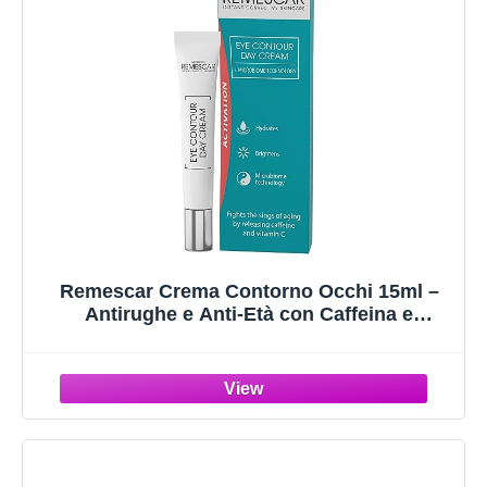
Remescar Crema Contorno Occhi 15ml –
Antirughe e Anti-Età con Caffeina e
Vitamina C – Riduce Borse, Occhiaie e
Segni dell'Invecchiamento, Rimpolpa e
Illumina la Pelle