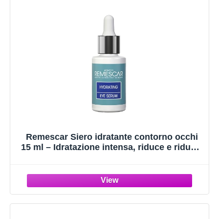
Remescar Siero idratante contorno occhi
15 ml – Idratazione intensa, riduce e riduce,
migliora l'elasticità, acido ialuronico,
tecnologia microbioma, cura degli occhi
anti-invecchiamento