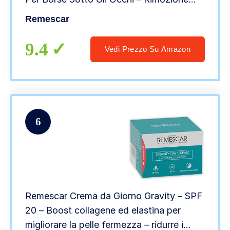
Dei Cerchi Scuri – Rimuovi Borse Sotto Gli
Remescar
Occhi
9.4
Vedi Prezzo Su Amazon
6
Remescar Crema da Giorno Gravity – SPF
20 – Boost collagene ed elastina per
migliorare la pelle fermezza – ridurre i