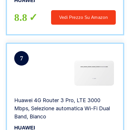
HUAWEI
Beamforming, 4 Porte Ethernet Gigabit,
Bianco
8.8
Vedi Prezzo Su Amazon
7
Huawei 4G Router 3 Pro, LTE 3000
Mbps, Selezione automatica Wi-Fi Dual
Band, Bianco
HUAWEI