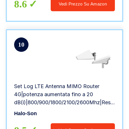
per Casa/Viaggio(UE)
8.6
Vedi Prezzo Su Amazon
10
Set Log LTE Antenna MIMO Router
4G|potenza aumentata fino a 20
dB(i)|800/900/1800/2100/2600Mhz|Resistente
alle intemperie|8pcs SMA,TS9,CRC9,FME
Halo-Son
Adatto per diversi Router con connettori
esterna antenna