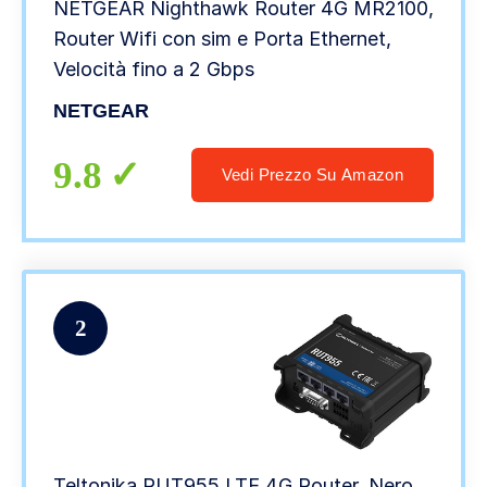
NETGEAR Nighthawk Router 4G MR2100,
Router Wifi con sim e Porta Ethernet,
Velocità fino a 2 Gbps
NETGEAR
9.8
Vedi Prezzo Su Amazon
2
Teltonika RUT955 LTE 4G Router, Nero,