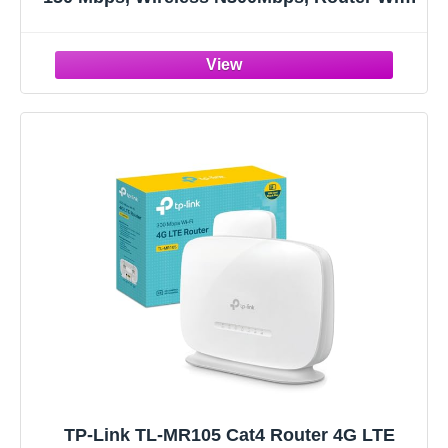
con Sim, Porta LAN/WAN, Senza
Configurazione, Antenne Staccabili, Modem
4G Sim, Parental Control, Rete Ospiti, QoS
TP-Link TL-MR105 Cat4 Router 4G LTE