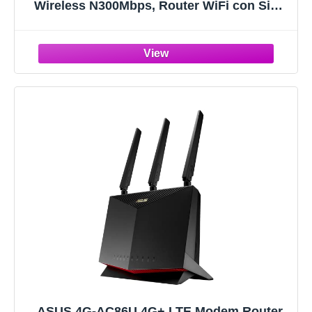
Wireless N300Mbps, Router WiFi con Sim,
Porta LAN/WAN, Modem 4G Sim, Senza
Configurazione, Antenne Interne, Porte
Antenna Esterna, Collega Fino a 32
Dispositivi
ASUS 4G-AC86U 4G+ LTE Modem Router