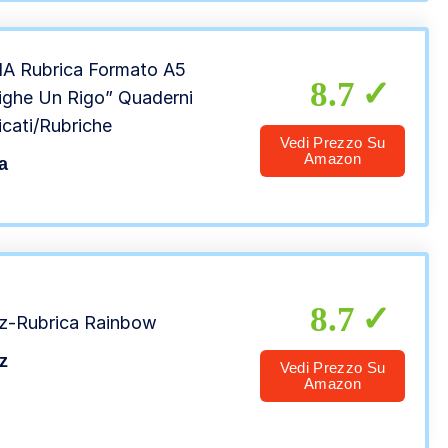
ale
A Rubrica Formato A5
8.7
ighe Un Rigo” Quaderni
icati/Rubriche
Vedi Prezzo Su
Amazon
a
8.7
tz-Rubrica Rainbow
tz
Vedi Prezzo Su
Amazon