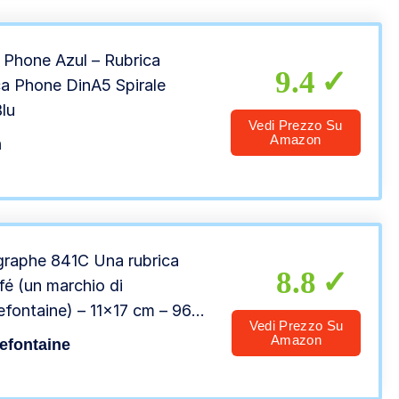
 Phone Azul – Rubrica
9.4
ca Phone DinA5 Spirale
lu
Vedi Prezzo Su
Amazon
m
igraphe 841C Una rubrica
8.8
fé (un marchio di
refontaine) – 11×17 cm – 96
Vedi Prezzo Su
e a quadretti piccoli – carta
Amazon
refontaine
a 70 g – copertina in carta
lata verniciata – colore