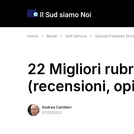
Home
Moda
Self Service
Special Features Stor
22 Migliori rub
(recensioni, opi
Andrea Camilleri
07/12/2023