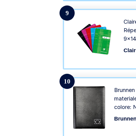
9
Clai
Répe
9×14
picco
Clai
coper
casu
10
Brunnen 
material
colore: 
Brunne