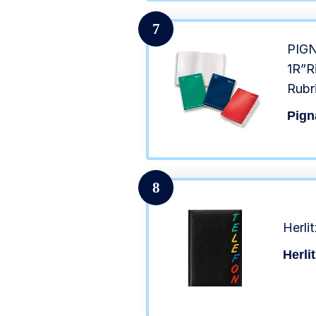
casu
7
PIGN
1R”R
Rubr
Pign
8
Herli
Herli