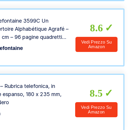
refontaine 3599C Un
8.6
rtoire Alphabétique Agrafé –
 cm – 96 pagine quadretti
Vedi Prezzo Su
li – Carta bianca 90 g –
Amazon
refontaine
tina in carta laminata colore
ale
– Rubrica telefonica, in
8.5
e espanso, 180 x 235 mm,
Nero
Vedi Prezzo Su
Amazon
n