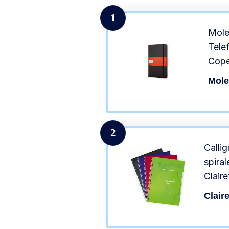
1
Mole
Telef
Cope
cm, 
Mole
2
Calli
spira
Clair
180 Pa
Clair
Carta
carta 