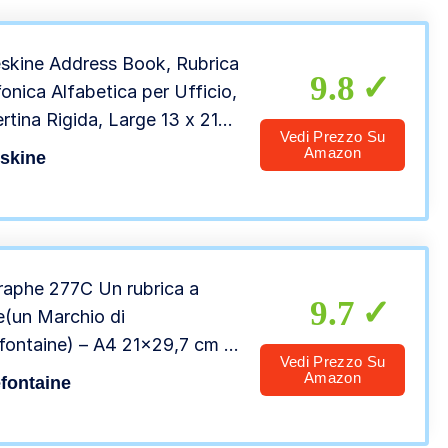
skine Address Book, Rubrica
9.8
onica Alfabetica per Ufficio,
rtina Rigida, Large 13 x 21
Vedi Prezzo Su
Colore Nero, 240 Pagine
Amazon
skine
graphe 277C Un rubrica a
9.7
le(un Marchio di
efontaine) – A4 21×29,7 cm –
Vedi Prezzo Su
gine a quadretti piccoli –
Amazon
efontaine
 Bianca 70 g – Copertina in
riciclata verniciata- Colore