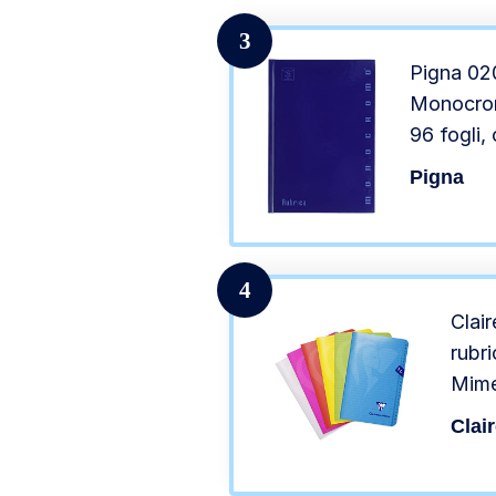
casua
3
Pigna 02
Monocrom
96 fogli, 
Pigna
4
Clai
rubr
Mime
a qua
Clai
90g –
Colo