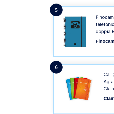
5
Finocam
telefoni
doppia B
Finoca
6
Call
Agra
Clai
pagin
Clai
bianc
ricic