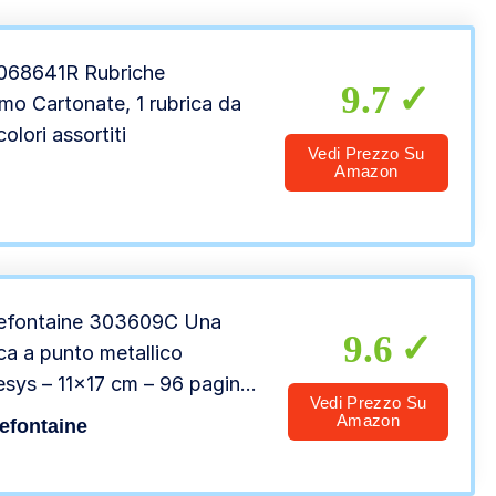
le
068641R Rubriche
9.7
o Cartonate, 1 rubrica da
colori assortiti
Vedi Prezzo Su
Amazon
refontaine 303609C Una
9.6
ica a punto metallico
sys – 11×17 cm – 96 pagine
Vedi Prezzo Su
dretti piccoli – Carta bianca
Amazon
refontaine
 copertina in polipropilene –
re casuale