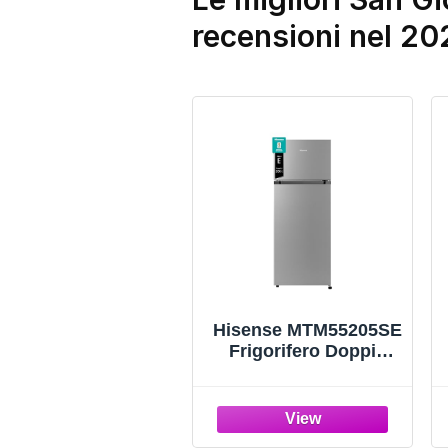
recensioni nel 20
Hisense MTM55205SE
Frigorifero Doppia
Porta a Libera
Installazione Modello
2022, 206 L, Silver,
143.4 x‎ 54.2 x 55 cm