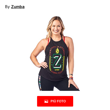
By
Zumba
PIÙ FOTO