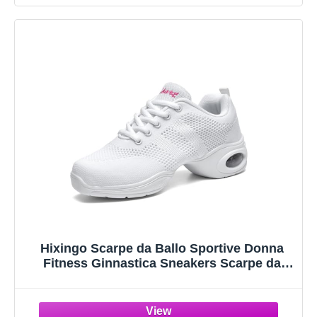
Hixingo Scarpe da Ballo Sportive Donna
Fitness Ginnastica Sneakers Scarpe da
Running Casual Traspirante Antiscivolo
Jazz Moderno Comode Classiche Scarpe
Danza Sneakers