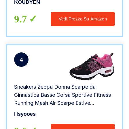
KOUDYEN
9.7
Vedi Prezzo Su Amazon
4
Sneakers Zeppa Donna Scarpe da
Ginnastica Basse Corsa Sportive Fitness
Running Mesh Air Scarpe Estive
Primavera Casual All’Aperto
Hsyooes
Gym,Rosso,42 EU