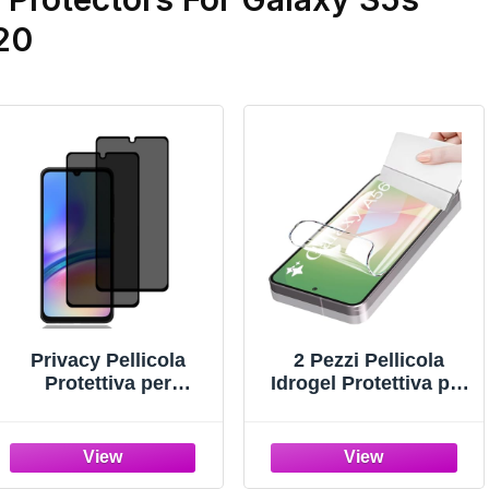
20
Privacy Pellicola
2 Pezzi Pellicola
Protettiva per
Idrogel Protettiva per
Samsung Galaxy
Samsung Galaxy A56
A05S [2 Pezzi],
5G (6.7 Pollici), [Film
Privacy Vetro
flessibile] Morbida
Temperato, Vetro
TPU Protezioni