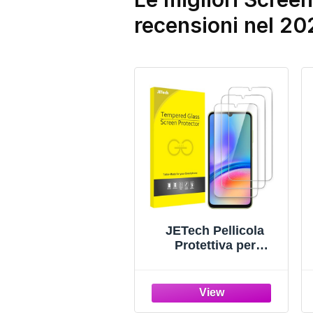
recensioni nel 20
JETech Pellicola
Protettiva per
Samsung Galaxy
A05s 6,7 Pollici, 9H
Vetro Temperato Film,
Antigraffio, HD