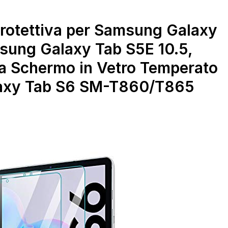
Temperato Film Anti-
Schermo
Spy, Durezza 9H,
[Trasparente HD]
Antigraffio, Anti-Spia
Protettiva per Samsung Galaxy
Protezione Schermo
msung Galaxy Tab S5E 10.5,
per Samsung Galaxy
A05S
iva Schermo in Vetro Temperato
axy Tab S6 SM-T860/T865