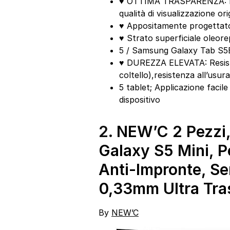
♥ OTTIMA TRASPARENZA: Rap
qualità di visualizzazione ori
♥ Appositamente progettato
♥ Strato superficiale oleore
5 / Samsung Galaxy Tab S5
♥ DUREZZA ELEVATA: Resiste 
coltello),resistenza all’usur
5 tablet; Applicazione facil
dispositivo
2.
NEW’C 2 Pezzi
Galaxy S5 Mini, Pe
Anti-Impronte, Se
0,33mm Ultra Tras
By
NEW’C