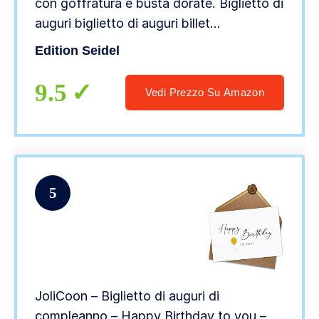
con goffratura e busta dorate. Biglietto di
auguri biglietto di auguri billet
compleanno buon compleanno uomo
Edition Seidel
donna singolo uno detti carta oro (G2321
SW022)
9.5
Vedi Prezzo Su Amazon
5
JoliCoon – Biglietto di auguri di
compleanno – Happy Birthday to you –