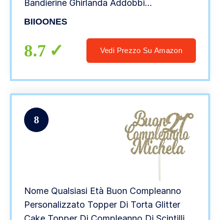
Bandierine Ghirlanda Addobbi
Decorazione per Festa di Compleanno Fai
BIIOONES
da Te -Buon Compleanno
8.7
Vedi Prezzo Su Amazon
8
Nome Qualsiasi Età Buon Compleanno
Personalizzato Topper Di Torta Glitter
Cake Topper Di Compleanno Di Scintillio