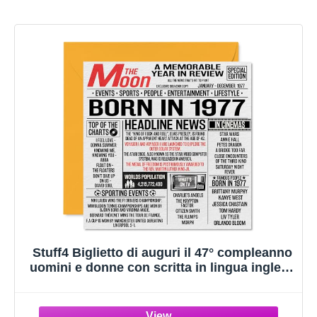
Stuff4 Biglietto di auguri il 47° compleanno
uomini e donne con scritta in lingua inglese
Born In 1977 Newspaper (lingua italiana
non garantita) biglietto di auguri il 47°
compleanno