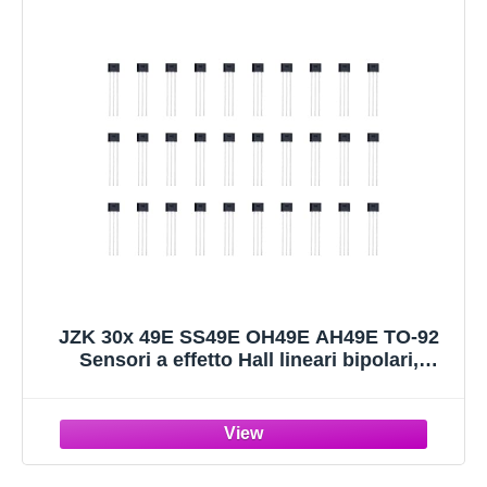
JZK 30x 49E SS49E OH49E AH49E TO-92
Sensori a effetto Hall lineari bipolari,
rilevatore magnetico Sensore Hall a 3 pin
per riparazione motori di veicoli elettrici