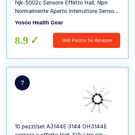
Njk-5002c Sensore Effetto Hall, Npn
Normalmente Aperto Interruttore Sensore
di Prossimità con Magnete a 3 Fili
Yosoo Health Gear
Sensore Sensore Hall Npn Dc6-36v
8.9
Vedi Prezzo Su Amazon
7
10 pezzi/set A3144E 3144 OH3144E
sensore a effetto Hall, SIP a tre pin