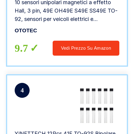
10 sensori unipolari magnetici a effetto
Hall, 3 pin, 49E OH49E S49E SS49E TO-
92, sensori per veicoli elettrici e
riparazione di motori
OTOTEC
9.7
Vedi Prezzo Su Amazon
4
YINETTECH 12Pcs 41F TO-92S Bipolare