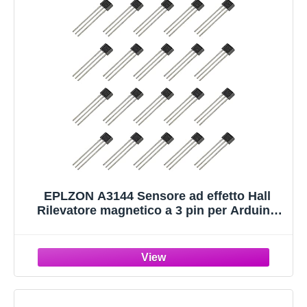
EPLZON A3144 Sensore ad effetto Hall
Rilevatore magnetico a 3 pin per Arduino
(confezione da 20 pezzi)