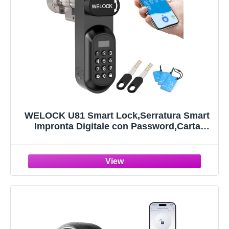
WELOCK U81 Smart Lock,Serratura Smart
Impronta Digitale con Password,Carta
RFID,APP e WiFi,Serratura Elettronica
Impermeabile IP65,serratura porta blindata
Facile Installazione per porte da 50-90mm