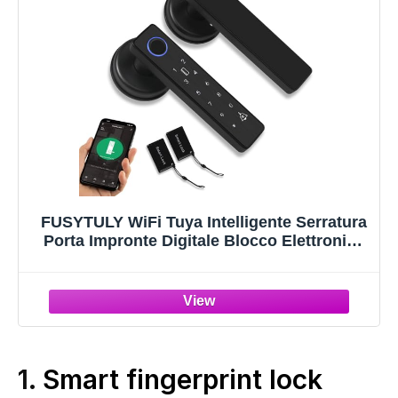
FUSYTULY WiFi Tuya Intelligente Serratura
Porta Impronte Digitale Blocco Elettronica
Biometrici 13.56MHz RFID Keyless APP
Password Sblocco Remoto, Maniglia 5-in-1
Della Serratura Della Porta
1.
Smart fingerprint lock