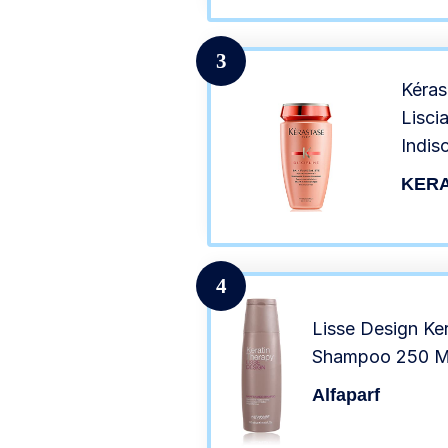
3
Kéras
Lisci
Indisc
250 
KER
4
Lisse Design Ke
Shampoo 250 M
Alfaparf