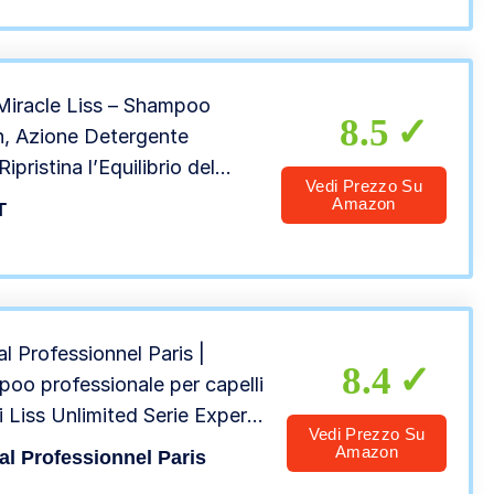
Miracle Liss – Shampoo
8.5
h, Azione Detergente
Ripristina l’Equilibrio del
Vedi Prezzo Su
Dona Capelli Leggeri, Lisci e
Amazon
T
lungo, 200 ml
al Professionnel Paris |
8.4
oo professionale per capelli
i Liss Unlimited Serie Expert,
Vedi Prezzo Su
la lisciante anti-crespo, 300
Amazon
al Professionnel Paris