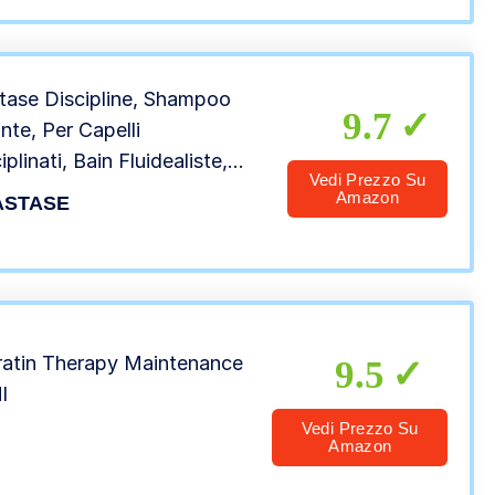
tase Discipline, Shampoo
9.7
ante, Per Capelli
iplinati, Bain Fluidealiste,
Vedi Prezzo Su
ml
Amazon
ASTASE
ratin Therapy Maintenance
9.5
l
Vedi Prezzo Su
Amazon