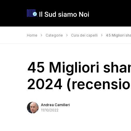
Home
Categorie
Cura dei capelli
45 Migliori sh
45 Migliori sha
2024 (recension
Andrea Camilleri
11/10/2022