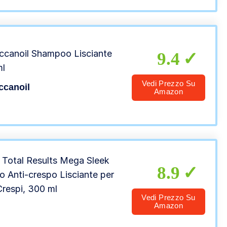
canoil Shampoo Lisciante
9.4
ml
Vedi Prezzo Su
ccanoil
Amazon
– Total Results Mega Sleek
8.9
 Anti-crespo Lisciante per
Crespi, 300 ml
Vedi Prezzo Su
Amazon