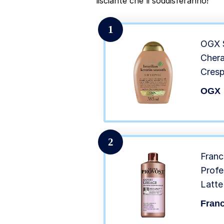
lisciante che li soddisferanno!
1
OGX 
Chera
Cresp
OGX
2
Fran
Profe
Latte
750m
Franc