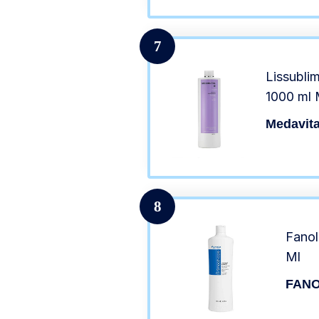
7
Lissubli
1000 ml 
Medavit
8
Fano
Ml
FAN