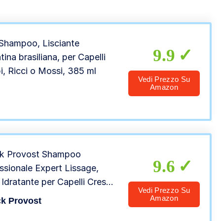
Shampoo, Lisciante
9.9
tina brasiliana, per Capelli
i, Ricci o Mossi, 385 ml
Vedi Prezzo Su
Amazon
ck Provost Shampoo
9.6
ssionale Expert Lissage,
 Idratante per Capelli Crespi,
Vedi Prezzo Su
l
Amazon
k Provost