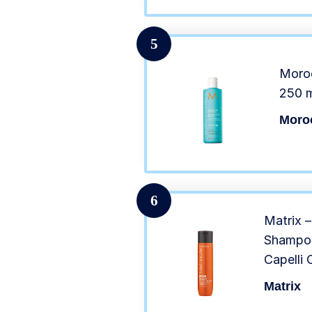
5
Moroc
250 
Moro
6
Matrix 
Shampoo
Capelli 
Matrix