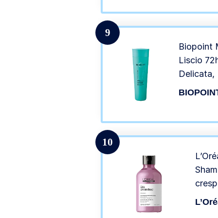
9
Biopoint 
Liscio 72
Delicata, 
Capello, 
BIOPOIN
Setosi a 
10
L’Oré
Shamp
cresp
Formu
L’Oré
ml