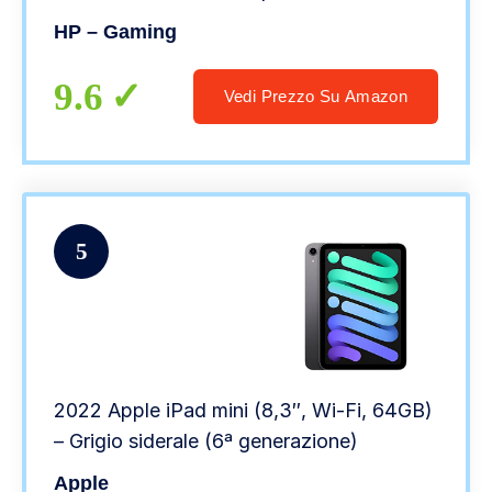
3,5 mm, Compatibile con PC, PS4 e Xbox
HP – Gaming
1, Cavo Resistente a Maglia Intrecciata
9.6
Vedi Prezzo Su Amazon
5
2022 Apple iPad mini (8,3″, Wi-Fi, 64GB)
– Grigio siderale (6ª generazione)
Apple