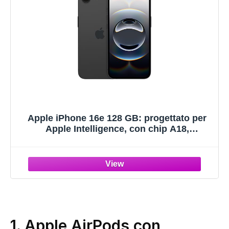
Apple iPhone 16e 128 GB: progettato per
Apple Intelligence, con chip A18,
un’autonomia grandiosa, fotocamera
Fusion da 48MP e display Super Retina
XDR 6,1''; Nero
1.
Apple AirPods con