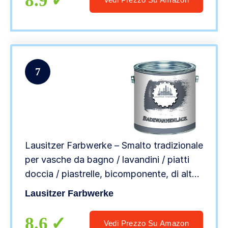
8.9
7
Lausitzer Farbwerke – Smalto tradizionale
per vasche da bagno / lavandini / piatti
doccia / piastrelle, bicomponente, di alta
qualità, vetroresina, disponibile in vari
Lausitzer Farbwerke
colori, Bianco
8.6
Vedi Prezzo Su Amazon