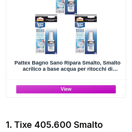
Pattex Bagno Sano Ripara Smalto, Smalto
acrilico a base acqua per ritocchi di
scheggiature con effetto vernice, Smalto
per piastrelle con potere riempitivo e
pennellino, 1x50ml (Confezione da 3)
1.
Tixe 405.600 Smalto