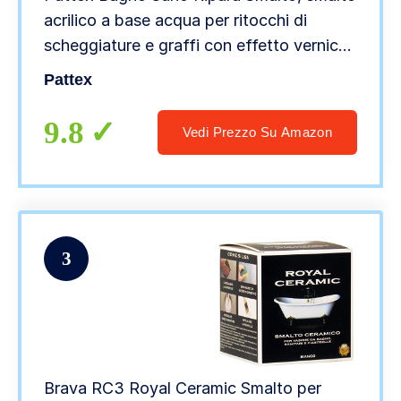
acrilico a base acqua per ritocchi di
scheggiature e graffi con effetto vernice,
smalto bianco con potere riempitivo e
Pattex
pennellino, 1x50g
9.8
Vedi Prezzo Su Amazon
3
Brava RC3 Royal Ceramic Smalto per