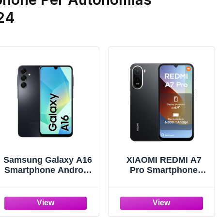
24
Samsung Galaxy A16
XIAOMI REDMI A7
Smartphone Android
Pro Smartphone
14, Display Super
4+128GB,
AMOLED 6.7" FHD+,
Nero,Display
4GB RAM, 128GB,
immersivo 6,9"
Batteria 5.000 mAh,