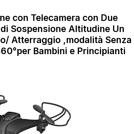
Resistenza IP54,
memoria espandibile
fino a 1.5TB, Black
one con Telecamera con Due
[Versione Italiana]
 di Sospensione Altitudine Un
lo/ Atterraggio ,modalità Senza
360°per Bambini e Principianti