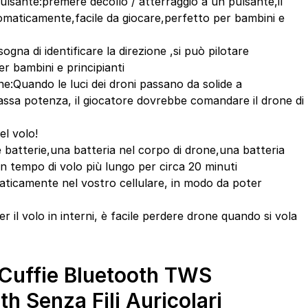
ulsante:premere decollo / atterraggio a un pulsante,il
omaticamente,facile da giocare,perfetto per bambini e
gna di identificare la direzione ,si può pilotare
er bambini e principianti
e:Quando le luci dei droni passano da solide a
 bassa potenza, il giocatore dovrebbe comandare il drone di
l volo!
e batterie,una batteria nel corpo di drone,una batteria
n tempo di volo più lungo per circa 20 minuti
ticamente nel vostro cellulare, in modo da poter
 il volo in interni, è facile perdere drone quando si vola
uffie Bluetooth TWS
th Senza Fili Auricolari