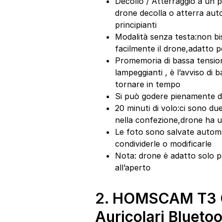
Decollo / Atterraggio a un p
drone decolla o atterra aut
principianti
Modalità senza testa:non biso
facilmente il drone,adatto p
Promemoria di bassa tension
lampeggianti , è l’avviso di
tornare in tempo
Si può godere pienamente de
20 minuti di volo:ci sono du
nella confezione,drone ha u
Le foto sono salvate automa
condividerle o modificarle
Nota: drone è adatto solo per
all’aperto
2.
HOMSCAM T3 C
Auricolari Bluetoo