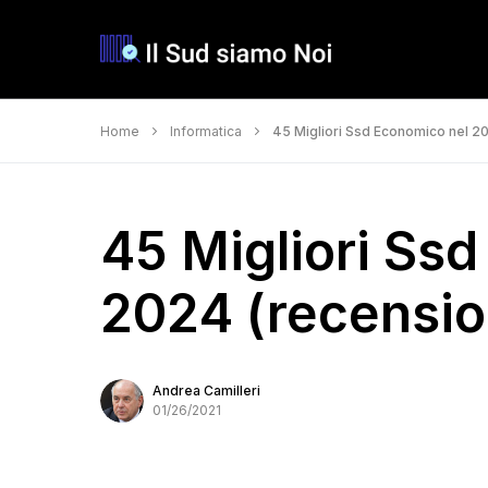
Home
Informatica
45 Migliori Ssd Economico nel 202
45 Migliori Ss
2024 (recension
Andrea Camilleri
01/26/2021