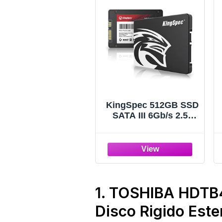
KingSpec 512GB SSD
SATA III 6Gb/s 2.5"
Unità a stato solido,
3D NAND SSD
Interno, Velocità di
lettura fino a
550MB/sec - Per
desktop/portatili/all-
in-one
1.
TOSHIBA HDTB4
Disco Rigido Ester