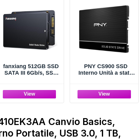
fanxiang 512GB SSD
PNY CS900 SSD
SATA III 6Gb/s, SSD
Interno Unità a stato
2,5" 560MB/s di
solido (SSD) 500GB
Lettura, Hard Disk
Serie 2.5 SATA III
SSD Interno, 3D
NAND SLC Cache
Unità a Stato Solido
Interne per
Laptop,Desktop,PC(S
10EK3AA Canvio Basics,
101Q)
no Portatile, USB 3.0, 1 TB,