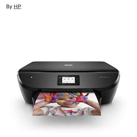
By
HP