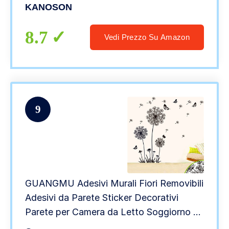
making/Scrapbook/Wall decoration
KANOSON
8.7
Vedi Prezzo Su Amazon
9
GUANGMU Adesivi Murali Fiori Removibili
Adesivi da Parete Sticker Decorativi
Parete per Camera da Letto Soggiorno –
Adesivo Tarassaco