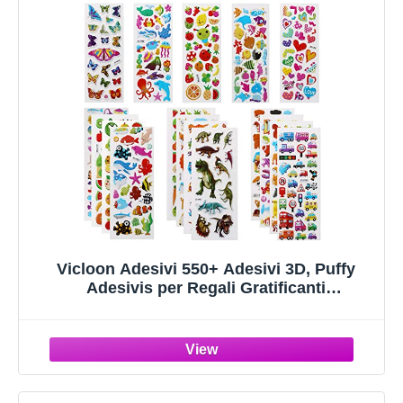
Vicloon Adesivi 550+ Adesivi 3D, Puffy
Adesivis per Regali Gratificanti
Scrapbooking Inclusi Animali, Pesci,
Dinosauri, Numeri, Frutta, Camion,
Aeroplani e Altro(22 Fogli)