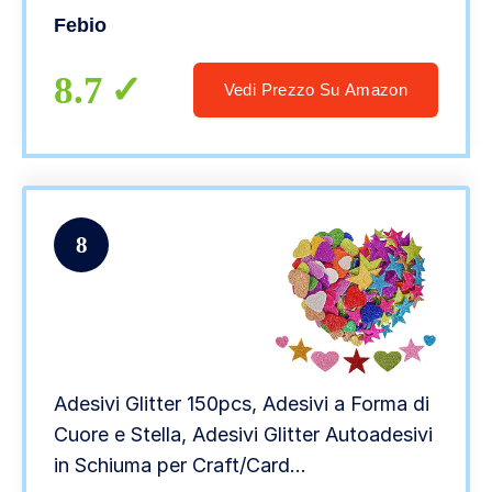
o Quaderno – Etichette Aesthetic con
Febio
Emoji, Doodle, Animali, Tumblr, VSCO
8.7
Vedi Prezzo Su Amazon
8
Adesivi Glitter 150pcs, Adesivi a Forma di
Cuore e Stella, Adesivi Glitter Autoadesivi
in Schiuma per Craft/Card