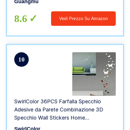
Guangmu
8.6
Vedi Prezzo Su Amazon
10
SwirlColor 36PCS Farfalla Specchio
Adesive da Parete Combinazione 3D
Specchio Wall Stickers Home
Decoration(Argento)
SwirlColor