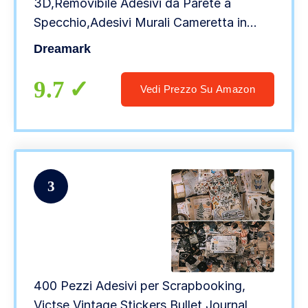
3D,Removibile Adesivi da Parete a
Specchio,Adesivi Murali Cameretta in
Acrilico,Adesivo Specchio Rimovibile
Dreamark
d’argento per Camera Soggiorno
Decorazione Casa (Rosso)
9.7
Vedi Prezzo Su Amazon
3
400 Pezzi Adesivi per Scrapbooking,
Victse Vintage Stickers Bullet Journal