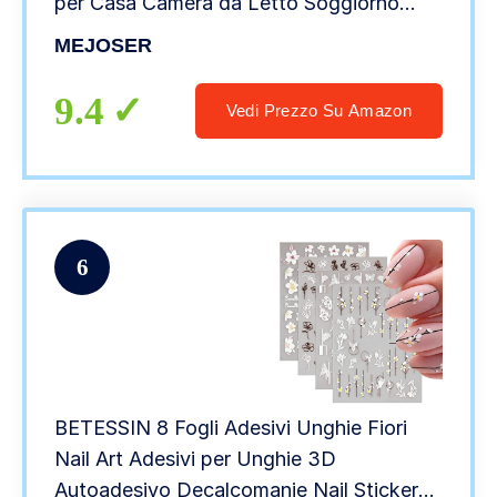
per Casa Camera da Letto Soggiorno
Bonsai Farfalle Fiori Have a Nice Day
MEJOSER
9.4
Vedi Prezzo Su Amazon
6
BETESSIN 8 Fogli Adesivi Unghie Fiori
Nail Art Adesivi per Unghie 3D
Autoadesivo Decalcomanie Nail Stickers