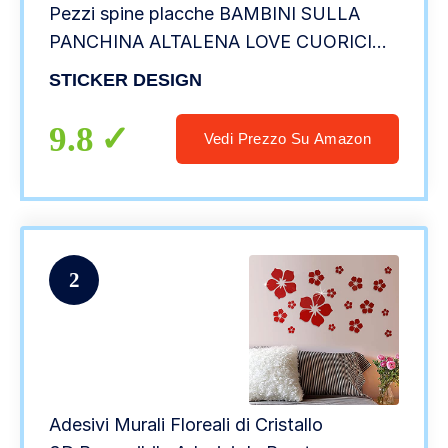
Pezzi spine placche BAMBINI SULLA
PANCHINA ALTALENA LOVE CUORICINI
GATTINI E CUORICINO Wall Stickers
STICKER DESIGN
Decorazione Cameretta interni Casa
Adesivo Murale
9.8
Vedi Prezzo Su Amazon
2
Adesivi Murali Floreali di Cristallo