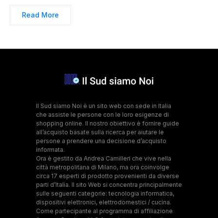
Read More
Il Sud siamo Noi è un sito web con sede in Italia
che assiste le persone con le loro esigenze di
shopping online. Il nostro obiettivo è fornire guide
all’acquisto basate sulla ricerca per aiutare le
persone a prendere una decisione d’acquisto
informata.
Ora è gestito da Andrea Camilleri che vive nella
città metropolitana di Milano, ma ora coinvolge
circa 17 esperti di prodotto provenienti da diverse
parti d’Italia. Il sito Web si concentra principalmente
sulle seguenti categorie: tecnologia informatica,
dispositivi elettronici, elettrodomestici / cucina.
Come partecipante al programma di affiliazione