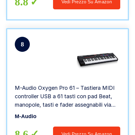
8.8
Vedi Prezzo Su Amazon
8
M-Audio Oxygen Pro 61 – Tastiera MIDI
controller USB a 61 tasti con pad Beat,
manopole, tasti e fader assegnabili via
MIDI e suite software inclusa
M-Audio
8.6
Vedi Prezzo Su Amazon