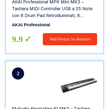
AKAI Professional MPK Mini MK3 –
Tastiera MIDI Controller USB a 25 Note
con 8 Drum Pad Retroilluminati, 8
Manopole e Software Incluso
AKAI Professional
9.9
Vedi Prezzo Su Amazon
2
M-Audio Keystation 61 MK3 – Tastiera