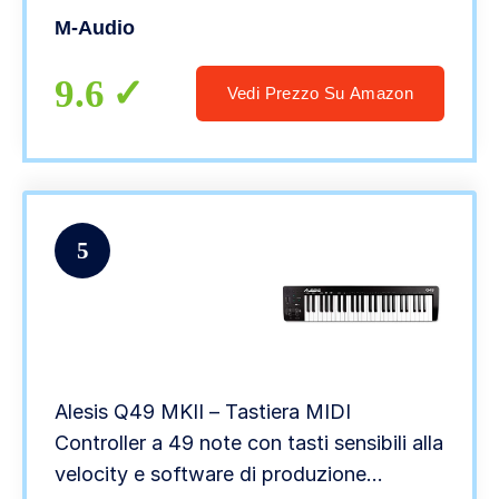
Edition e Xpand!2 By AIR Music Tech
M-Audio
9.6
Vedi Prezzo Su Amazon
5
Alesis Q49 MKII – Tastiera MIDI
Controller a 49 note con tasti sensibili alla
velocity e software di produzione