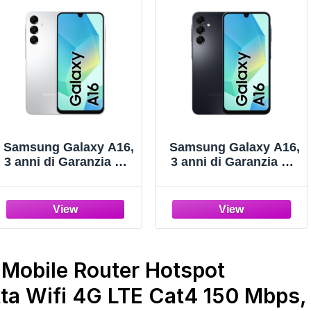
Samsung Galaxy A16,
Samsung Galaxy A16,
3 anni di Garanzia del
3 anni di Garanzia del
produttore, Android
produttore, Android
14, Display Super
14, Display Super
AMOLED 6.7" FHD+,
AMOLED 6.7" FHD+,
4GB RAM, 128GB,
4GB RAM, 128GB,
Batteria 5.000 mAh,
Batteria 5.000 mAh,
IP54, memoria
IP54, memoria
espandibile, Gray
espandibile, Black
Mobile Router Hotspot
[Versione Italiana]
[Versione Italiana]
tta Wifi 4G LTE Cat4 150 Mbps,