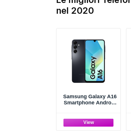
nel 2020
Samsung Galaxy A16
Smartphone Android
14, Display Super
AMOLED 6.7" FHD+,
4GB RAM, 128GB,
Batteria 5.000 mAh,