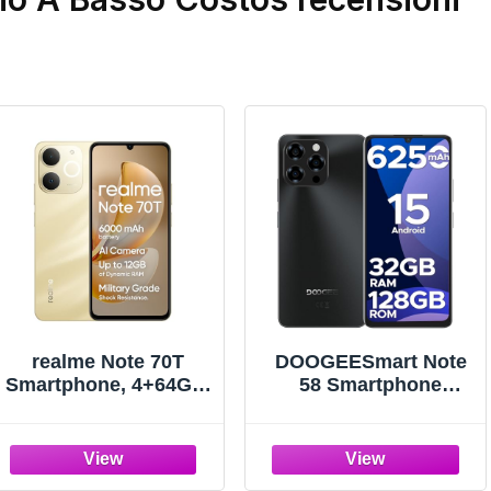
realme Note 70T
DOOGEESmart Note
Smartphone, 4+64GB,
58 Smartphone
Batteria di lunga
Android 15, 32(8+24)
durata da 6.000 mAh,
GB+128GB/2TB TF
Protezione
Cellulare, 6.75" HD+
ArmorShell™,
90Hz