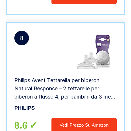
8
Philips Avent Tettarella per biberon
Natural Response – 2 tettarelle per
biberon a flusso 4, per bambini da 3 mesi
in su, senza BPA (modello SCY964/02)
PHILIPS
8.6
Vedi Prezzo Su Amazon