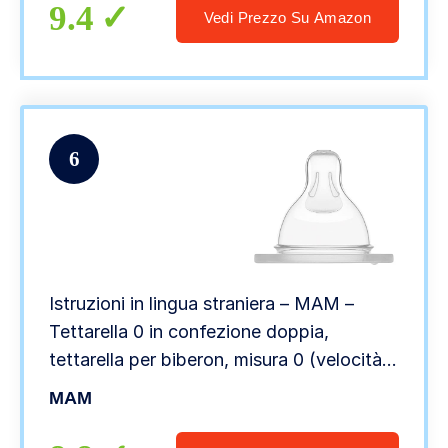
9.4
Vedi Prezzo Su Amazon
6
Istruzioni in lingua straniera – MAM –
Tettarella 0 in confezione doppia,
tettarella per biberon, misura 0 (velocità
di flusso lenta), per neonati dalla nascita,
MAM
adatta a tutte le bottiglie MAM