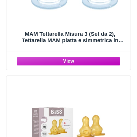
MAM Tettarella Misura 3 (Set da 2),
Tettarella MAM piatta e simmetrica in
morbido Silicone SkinSoft, Kit da 2
accessori neonato 4+ mesi per
l'allattamento con latte materno e in latte
polvere