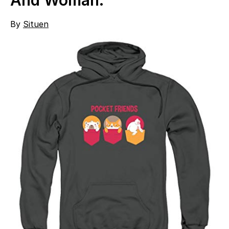
By
Situen