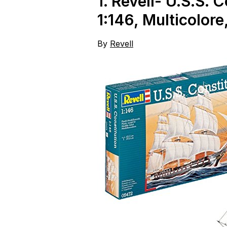
1.
Revell- U.S.S. C
1:146, Multicolor
By
Revell