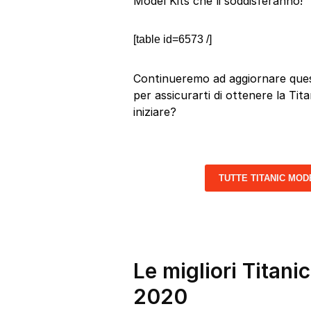
Model Kits che li soddisferanno!
[table id=6573 /]
Continueremo ad aggiornare quest
per assicurarti di ottenere la Tit
iniziare?
TUTTE TITANIC MOD
Le migliori Titani
2020