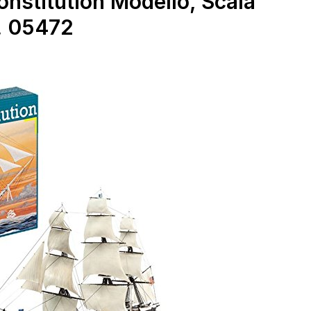
onstitution Modello, Scala
e, 05472