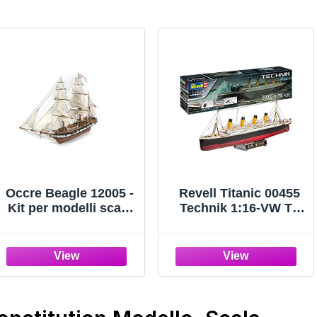
Occre Beagle 12005 -
Revell Titanic 00455
Kit per modelli scala
Technik 1:16-VW T1
1:60, L: 720 mm,
Samba Bus Modellino
altezza: 480 mm,
in plastica, Blu,
larghezza: 230 mm
Colore Non
Verniciato, RV00458