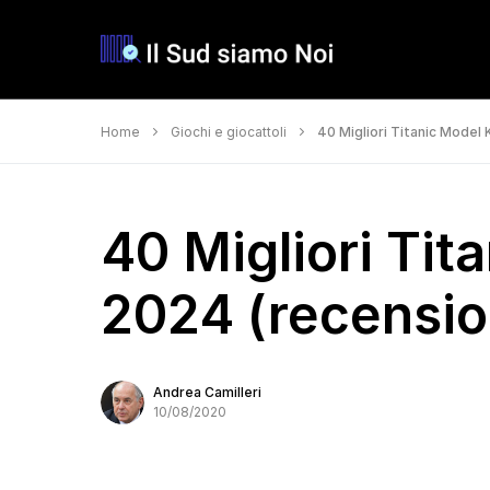
Home
Giochi e giocattoli
40 Migliori Titanic Model K
40 Migliori Tit
2024 (recension
Andrea Camilleri
10/08/2020