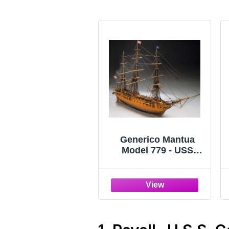
Generico Mantua
Model 779 - USS
CONSTITUTION - 1:98
- Kit completo di
montaggio da
assemblare