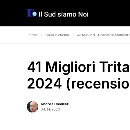
Home
Casa e cucina
41 Migliori Tritacarne Manuali 
41 Migliori Tri
2024 (recension
Andrea Camilleri
04/14/2020