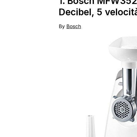
1.
Bosch MFW3520
Inclusi, Nero, Acciaio
Decibel, 5 velocit
Inox
By
Bosch