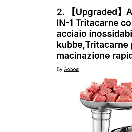
2.
【Upgraded】Aobo
IN-1 Tritacarne co
acciaio inossidabi
kubbe,Tritacarne
macinazione rapi
By
Aobosi