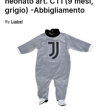
neonato art. CT1 (9 mesi,
grigio)
-Abbigliamento
By
Liabel