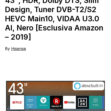
43″, HDR, Dolby DTS, Slim
Design, Tuner DVB-T2/S2
HEVC Main10, VIDAA U3.0
AI, Nero [Esclusiva Amazon
– 2019]
By
Hisense