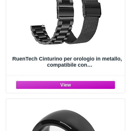
RuenTech Cinturino per orologio in metallo,
compatibile con
Tisoutec/Poounur/Nerunsa/Sudugo/Cutelud
ing/AKUMAKA smartwatch, per
Poounur/Nerunsa P66 smartwatch da 1,85
pollici, Size L