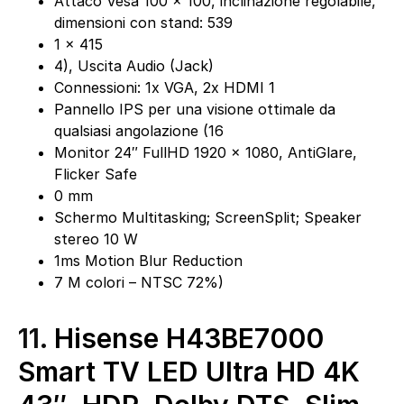
Attaco Vesa 100 x 100, inclinazione regolabile,
dimensioni con stand: 539
1 x 415
4), Uscita Audio (Jack)
Connessioni: 1x VGA, 2x HDMI 1
Pannello IPS per una visione ottimale da
qualsiasi angolazione (16
Monitor 24″ FullHD 1920 x 1080, AntiGlare,
Flicker Safe
0 mm
Schermo Multitasking; ScreenSplit; Speaker
stereo 10 W
1ms Motion Blur Reduction
7 M colori – NTSC 72%)
11.
Hisense H43BE7000
Smart TV LED Ultra HD 4K