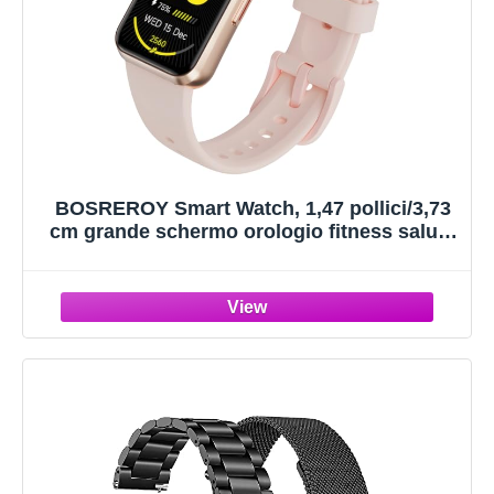
BOSREROY Smart Watch, 1,47 pollici/3,73
cm grande schermo orologio fitness salute
frequenza cardiaca pressione sanguigna
monitor ossigeno nel sangue monitor
sonno impermeabile IP68 batteria 200 mAh