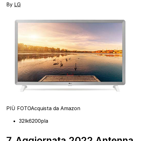
By
LG
PIÙ FOTO
Acquista da Amazon
32lk6200pla
7.
Aggiornata 2022 Antenna