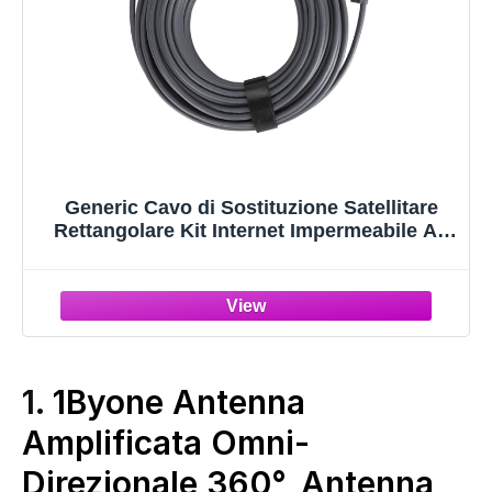
Generic Cavo di Sostituzione Satellitare
Rettangolare Kit Internet Impermeabile Ad
Alta velocità per V2 - Cavo da 1200 Mbps in
Rame Grigio per Satellite Rettangolare,
Spina e Riproduzione (33ft (10m))
1.
1Byone Antenna
Amplificata Omni-
Direzionale 360°, Antenna