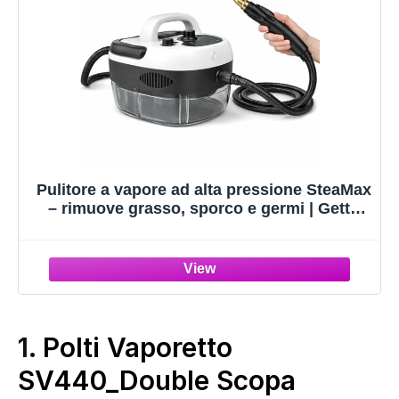
Pulitore a vapore ad alta pressione SteaMax
– rimuove grasso, sporco e germi | Getto
potente, multi-superficie, riscaldamento
rapido e senza prodotti chimici
1.
Polti Vaporetto
SV440_Double Scopa