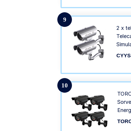
9
2 x te
Telec
Simul
con l
CYYS
10
TOROT
Sorve
Energ
Antif
TOR
CCTV 