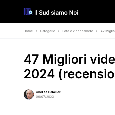
Home
Categorie
Foto e videocamere
47 Miglio
47 Migliori vid
2024 (recension
Andrea Camilleri
06/07/2023