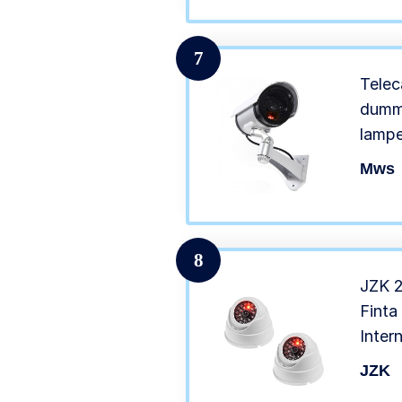
7
Telec
dummy
lampe
prof
Mws
8
JZK 2
Finta
Inter
infra
JZK