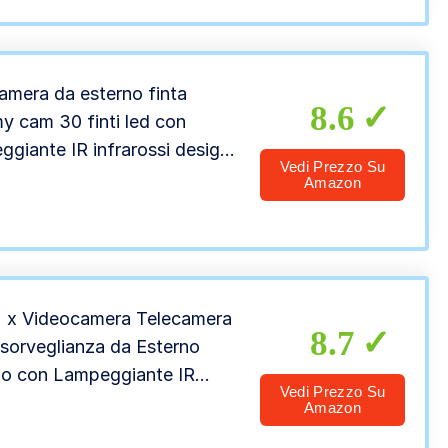
amera da esterno finta
8.6
 cam 30 finti led con
ggiante IR infrarossi design
Vedi Prezzo Su
essionale CCTV MWS
Amazon
 x Videocamera Telecamera
8.7
 sorveglianza da Esterno
no con Lampeggiante IR
Vedi Prezzo Su
rossi CCTV, Bianco
Amazon