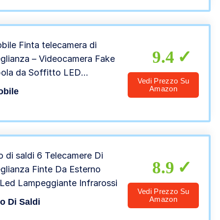
ile Finta telecamera di
9.4
glianza – Videocamera Fake
ola da Soffitto LED
Vedi Prezzo Su
eggiante – Dummy Camera
Amazon
bile
sorveglianza di Sicurezza
 di saldi 6 Telecamere Di
8.9
glianza Finte Da Esterno
Led Lampeggiante Infrarossi
Vedi Prezzo Su
Amazon
 Di Saldi