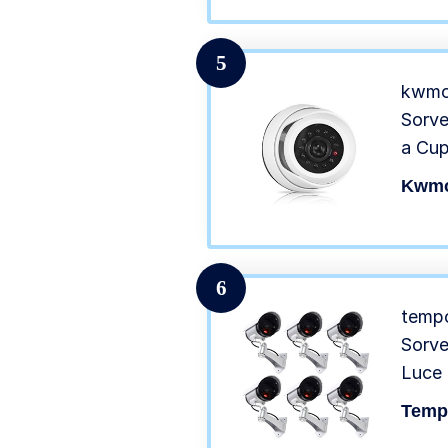
5
kwmob
Sorve
a Cup
lamp
Kwmo
Video
6
tempo
Sorve
Luce 
Tempo