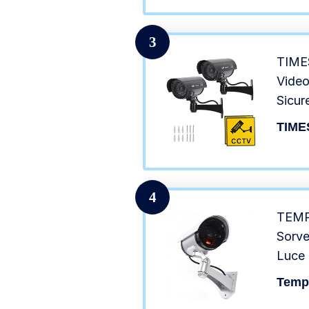
3
TIMES
Video
Sicur
Ross
TIME
di Si
4
TEMP
Sorve
Luce 
Tempo