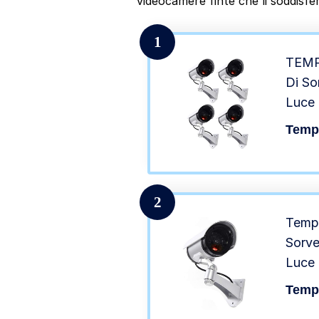
videocamere finte che li soddisfe
1
TEMP
Di So
Luce 
Tempo
2
Tempo
Sorve
Luce 
Cm
Tempo