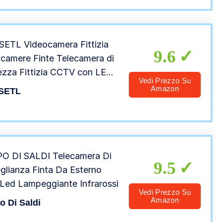
ETL Videocamera Fittizia
9.6
camere Finte Telecamera di
ezza Fittizia CCTV con LED
Vedi Prezzo Su
o Lampeggiante Telecamera
Amazon
SETL
curezza Fasulla – Nera
O DI SALDI Telecamera Di
9.5
glianza Finta Da Esterno
Led Lampeggiante Infrarossi
Vedi Prezzo Su
Amazon
 Di Saldi