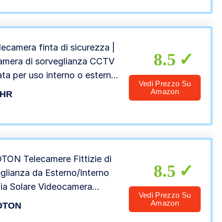
lecamera finta di sicurezza |
8.5
amera di sorveglianza CCTV
ata per uso interno o esterno
Vedi Prezzo Su
uce LED lampeggiante
Amazon
HR
ON Telecamere Fittizie di
8.5
glianza da Esterno/Interno
ia Solare Videocamera
Vedi Prezzo Su
urto con LED Lampeggiante
Amazon
OTON
d’Imitazione – 4 Pezzi