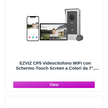
EZVIZ CP5 Videocitofono WiFi con
Schermo Touch Screen a Colori da 7",
Visione Notturna 1080p e Audio
Bidirezionale, Citofono con Sblocco
Remoto, Dual Band, Design Sottile