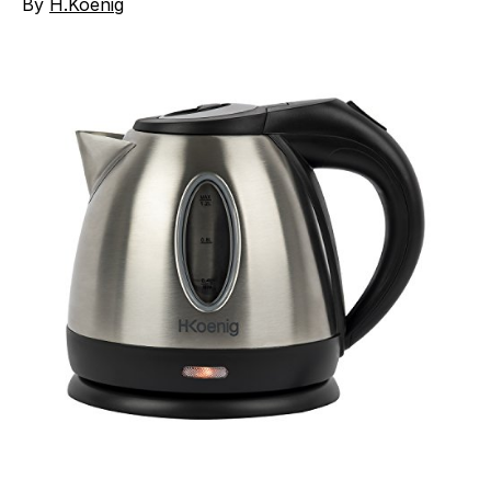
By
H.Koenig