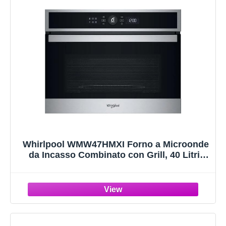
Whirlpool WMW47HMXI Forno a Microonde
da Incasso Combinato con Grill, 40 Litri,
900 Watt, 60 cm, Funzione Crisp,
Tecnologia 6° Senso, JetDefrost 3D, colore
Nero e Acciaio Inox