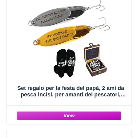
Set regalo per la festa del papà, 2 ami da
pesca incisi, per amanti dei pescatori,
regalo di compleanno per uomini, papà e
scoreggia, con scritta "I mean Father",
regalo da figlia e figlio