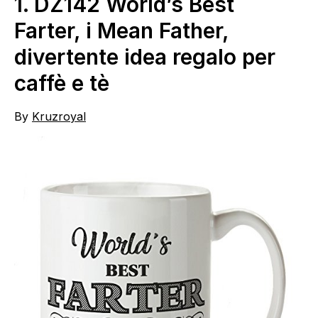
1.
DZ142 World’s Best
Farter, i Mean Father,
divertente idea regalo per
caffè e tè
By
Kruzroyal