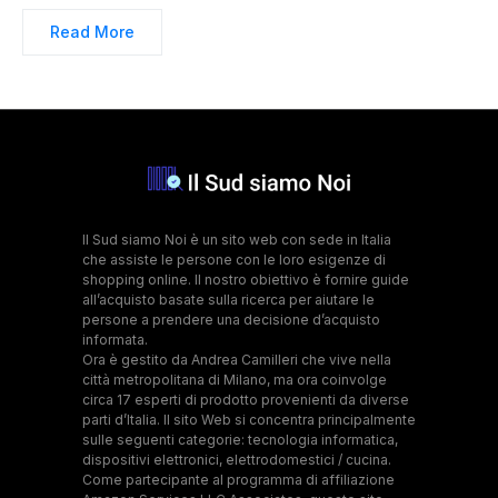
Read More
Il Sud siamo Noi è un sito web con sede in Italia
che assiste le persone con le loro esigenze di
shopping online. Il nostro obiettivo è fornire guide
all’acquisto basate sulla ricerca per aiutare le
persone a prendere una decisione d’acquisto
informata.
Ora è gestito da Andrea Camilleri che vive nella
città metropolitana di Milano, ma ora coinvolge
circa 17 esperti di prodotto provenienti da diverse
parti d’Italia. Il sito Web si concentra principalmente
sulle seguenti categorie: tecnologia informatica,
dispositivi elettronici, elettrodomestici / cucina.
Come partecipante al programma di affiliazione