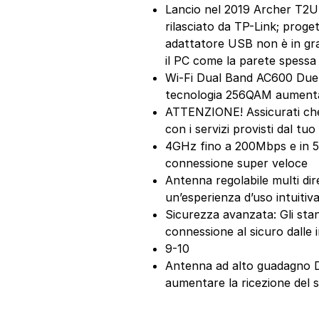
Lancio nel 2019 Archer T2U
rilasciato da TP-Link; proge
adattatore USB non è in grado
il PC come la parete spessa
Wi-Fi Dual Band AC600 Due b
tecnologia 256QAM aumenta 
ATTENZIONE! Assicurati che 
con i servizi provisti dal tuo
4GHz fino a 200Mbps e in 5
connessione super veloce
Antenna regolabile multi dir
un’esperienza d’uso intuitiv
Sicurezza avanzata: Gli st
connessione al sicuro dalle i
9-10
Antenna ad alto guadagno D
aumentare la ricezione del 