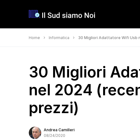
Home
Informatica
30 Migliori Adattatore Wifi Usb n
30 Migliori Ada
nel 2024 (recen
prezzi)
Andrea Camilleri
08/24/2020