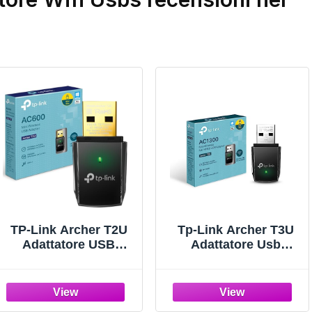
TP-Link Archer T2U
Tp-Link Archer T3U
Adattatore USB
Adattatore Usb
Scheda di Rete,
Scheda Di Rete,
Wireless Dual-Band
Wireless Dual-Band
600Mbps, 2.4GHz &
1300 Mbps, ‎Porta Usb
5GHz, 1 Antenne
3.0, Installazione