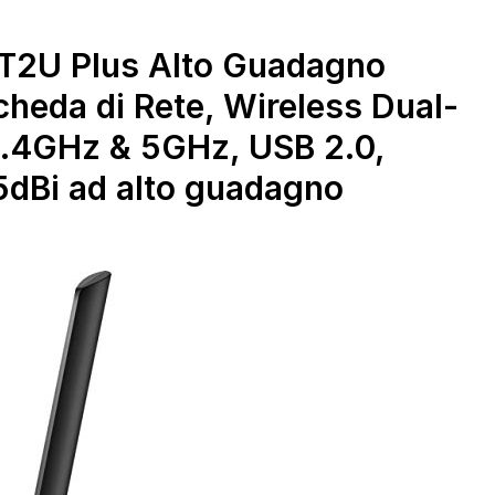
Interne, USB 2.0, Mini
Semplice, Wpa3,
Size
Windows
11/10/8.1/8/7, Mac OS
 T2U Plus Alto Guadagno
10.15 e versioni
heda di Rete, Wireless Dual-
precedenti, Nero
.4GHz & 5GHz, USB 2.0,
5dBi ad alto guadagno