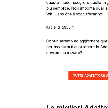
questo modo, scegliere quella mi
più semplice. Non importa quali si
Wifi Usbs che li soddisferanno!
[table id=5956 /]
Continueremo ad aggiornare quest
per assicurarti di ottenere la Ada
dovremmo iniziare?
TUTTE ADATTATORE W
Le migliori Adatta