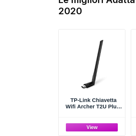
2020
TP-Link Chiavetta
Wifi Archer T2U Plus,
Antenna Wifi USB per
PC, Adattatore Wifi
Alto Guadagno, Dual-
Band 600Mbps, USB