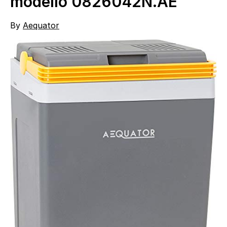
modello 0826042N.AE
By
Aequator