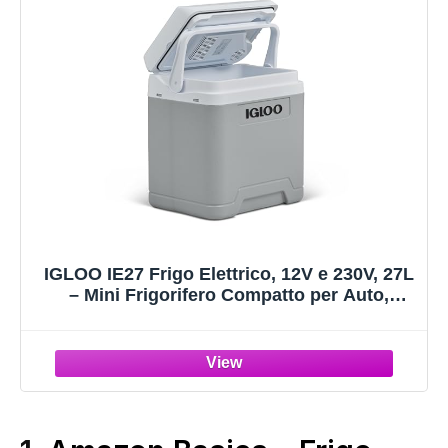
IGLOO IE27 Frigo Elettrico, 12V e 230V, 27L
– Mini Frigorifero Compatto per Auto,
Campeggio, Viaggi, Barca e Festival –
Leggero, Portatile, con Vano Portacavo e
Modalità Eco/Max